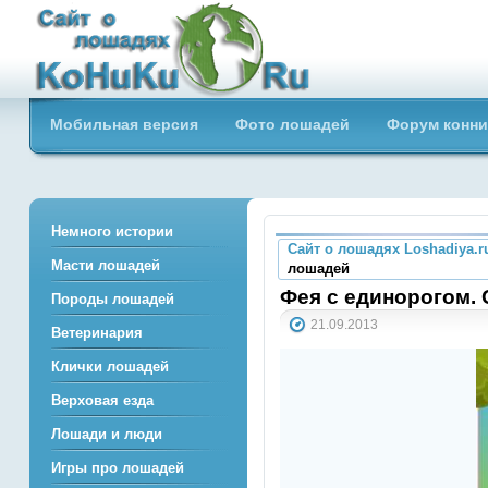
Сайт о лошадях loshadiya.ru
Мобильная версия
Фото лошадей
Форум конни
Приветствуем всех любителей
лошадей и конного спорта!
Немного истории
Сайт о лошадях Loshadiya.r
Масти лошадей
лошадей
Фея с единорогом.
Породы лошадей
21.09.2013
Ветеринария
Клички лошадей
Верховая езда
Лошади и люди
Игры про лошадей