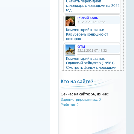
Скачать перекидной
20 октября 2025
календарь с лошадьми на 2022
год
Рыжий Конь
7.12.2021 13:17:38
OTM
6 сентября 2025
Комментарий к статье:
Как уберечь конюшню от
Grey-Rattto
, привет бро
пожаров
OTM
Grey-Rattto
22.11.2021 07:48:32
2 сентября 2025
Комментарий к статье:
Все ещё в деле
Одинокий рейнджер (1956 г).
Смотреть фильм с лошадьми
онлайн.
Grey-Rattto
2 сентября 2025
Natali
Кто на сайте?
28.09.2021 15:30:39
Приветствую товарищи! Привет
ОТМ!
Комментарий к статье:
Сейчас на сайте: 56, из них:
Тест «Масти и отметины»
Зарегистрированных: 0
OTM
OTM
Роботов: 2
17 ноября 2024
28.09.2021 13:04:14
oper202
, нет такого номера в
Комментарий к статье:
телеге
Тест «Масти и отметины»
РыжаЯвШляпе
oper202
20.05.2016 13:10:31