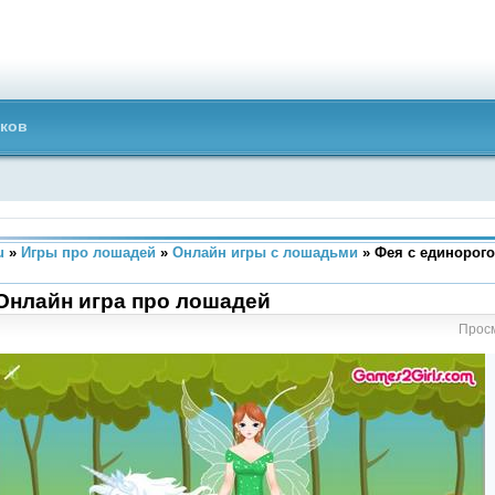
ков
u
»
Игры про лошадей
»
Онлайн игры с лошадьми
» Фея с единорого
 Онлайн игра про лошадей
Просм