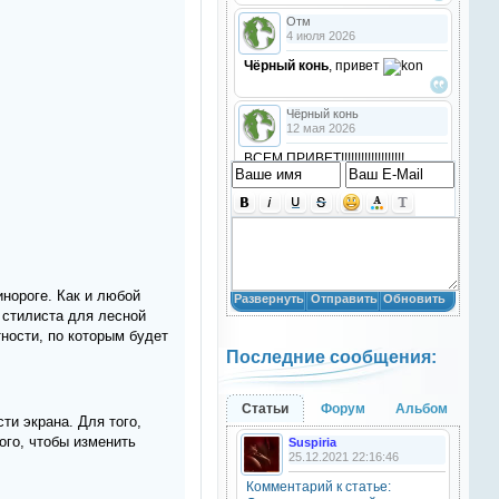
Отм
4 июля 2026
Чёрный конь
, привет
Чёрный конь
12 мая 2026
ВСЕМ ПРИВЕТ!!!!!!!!!!!!!!!!!!!
!!!!
Анастасия18
10 марта 2026
получилось скачать? игого
инороге. Как и любой
Развернуть
Отправить
Обновить
Анастасия18
 стилиста для лесной
10 марта 2026
ности, по которым будет
Последние сообщения:
кто игры скачивал недавно?
Анастасия18
Статьи
Форум
Альбом
10 марта 2026
ти экрана. Для того,
ого, чтобы изменить
Suspiria
привет
25.12.2021 22:16:46
Комментарий к статье:
Natali