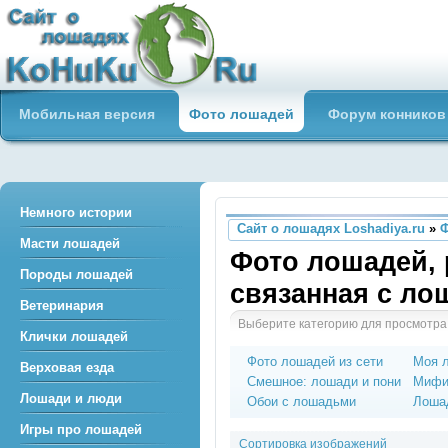
Сайт о лошадях loshadiya.ru
Мобильная версия
Фото лошадей
Форум конников
Приветствуем всех любителей
лошадей и конного спорта!
Немного истории
Сайт о лошадях Loshadiya.ru
»
Масти лошадей
Фото лошадей, 
Породы лошадей
связанная с л
Ветеринария
Выберите категорию для просмотра
Клички лошадей
Фото лошадей из сети
Моя 
Верховая езда
Смешное: лошади и пони
Мифи
Лошади и люди
Обои с лошадьми
Лошад
Игры про лошадей
Сортировка изображений