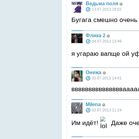
Ведьма поля
13.07.2013 18:02
Бугага смешно очень
Флика 2
04.07.2013 13:49
я угараю вапще ой у
Онежа
02.07.2013 14:41
ввввввввввввввваааа
Milena
02.07.2013 11:24
Им идёт!
Даже оч