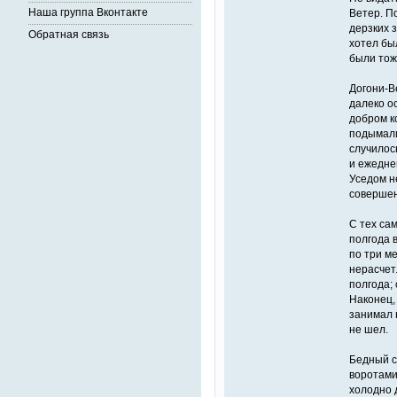
Наша группа Вконтакте
Ветер. П
дерзких з
Обратная связь
хотел бы
были тож
Догони-Ве
далеко о
добром к
подымали
случилось
и ежедне
Уседом н
совершен
С тех сам
полгода 
по три м
нерасчет
полгода;
Наконец, 
занимал 
не шел.
Бедный сл
воротами
холодно 