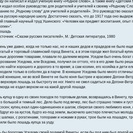
ду он написал и издал учебную книгу «Родное слово», а также книгу «Детский
и издал особое руководство для родителей и учителей к своему «Родному Сло
анию по „Родному слову“ для учителей и родителей». Это руководство оказ
на русскую народную школу. Достаточно сказать, что до 1917 года оно выдерж
й главный научный труд Ушинского: «Человек как предмет воспитания, опыт 
огии»".
лошадь
сточник: «Сказки русских писателей», М.: Детская литература, 1980
ень уже давно, когда не только нас, но и наших дедов и прадедов не было еще
гатый и торговый славянский город Винета; а в этом городе жил богатый купе
ные дорогими товарами, плавали по далеким морям. Уседом был очень богат 
прозвание Уседома, или Вседома, получил он оттого, что в его доме было реши
о найти хорошего и дорогого в то время; а сам хозяин, его хозяйка и дети ел
 ходили только в соболях да в парче. В конюшне Уседома было много отличны
ой конюшне, ни во всей Винете не было коня быстрее и красивее Догони-Ветр
верховую лошадь за быстроту ее ног. Никто не смел садиться на Догони-Ветра
икогда не ездил верхом ни на какой другой лошади.
ь купцу в одну из своих поездок по торговым делам, возвращаясь в Винету, 
ез большой и темный лес. Дело было под вечер, лес был страшно темен и густ
сосен; купец ехал один-одинешенек и шагом, сберегая своего любимого коня,
 Вдруг из-за кустов, будто из-под земли, выскочило шестеро плечистых молодц
 шапках, с рогатинами, топорами и ножами в руках; трое были на лошадях, т
тили было лошадь купца за узду.
ь бы богатому Уседому своей родимой Винеты, если бы под ним был другой как