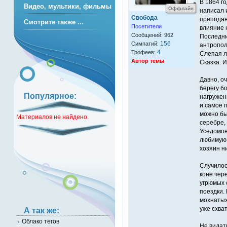
В 1864 го
Видео, мультики, фильмы
Оффлайн
написал 
Свобода
преподав
Смотрите также ...
Посетители
влияние 
Сообщений: 962
Последни
156
Симпатий:
антропол
4
Трофеев:
Слепая 
Автор темы
Сказка. И
Давно, оч
берегу бо
Популярное:
нагружен
и самое 
можно был
Материалов не найдено.
серебре,
Уседомов
любимую 
хозяин н
Случилос
коне чер
угрюмых 
поездки.
мохнатых
уже схва
А так же:
Облако тегов
Не видат