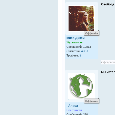
Свобода
Оффлайн
Мисс Дикси
Журналисты
Сообщений: 10813
4387
Симпатий:
9
Трофеев:
2 февраля 
Мы читали
Оффлайн
_Алиса_
Посетители
Сообщений: 290