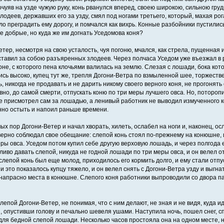
очуяв на узде чужую руку, конь рванулся вперед, своею широкою, сильною гру
лодеев, державших его за узду, смял под ногами третьего, который, махая ро
ло преградить ему дорогу, и помчался как вихрь. Конные разбойники пустились
е добрые, но куда же им догнать Уседомова коня?
тер, несмотря на свою усталость, чуя погоню, мчался, как стрела, пущенная и
ставил за собою разъяренных злодеев. Через полчаса Уседом уже въезжал в
оне, с которого пена клочьями валилась на землю. Слезая с лошади, бока кот
сь высоко, купец тут же, трепля Догони-Ветра по взмыленной шее, торжестве
, никогда не продавать и не дарить никому своего верного коня, не прогонять 
вно, до самой смерти, отпускать коню по три меры лучшего овса. Но, потороп
е присмотрел сам за лошадью, а ленивый работник не выводил измученного ко
но остыть и напоил раньше времени.
ых пор Догони-Ветер и начал хворать, хилеть, ослабел на ноги и, наконец, осл
верно соблюдал свое обещание: слепой конь стоял по-прежнему на конюшне, 
еры овса. Уседом потом купил себе другую верховую лошадь, и через полгода
ливо давать слепой, никуда не годной лошади по три меры овса, и он велел о
 слепой конь был еще молод, приходилось его кормить долго, и ему стали отпу
и это показалось купцу тяжело, и он велел снять с Догони-Ветра узду и выгнат
напрасно места в конюшне. Слепого коня работники выпроводили со двора пал
епой Догони-Ветер, не понимая, что с ним делают, не зная и не видя, куда ид
, опустивши голову и печально шевеля ушами. Наступила ночь, пошел снег, с
для бедной слепой лошади. Несколько часов простояла она на одном месте, н