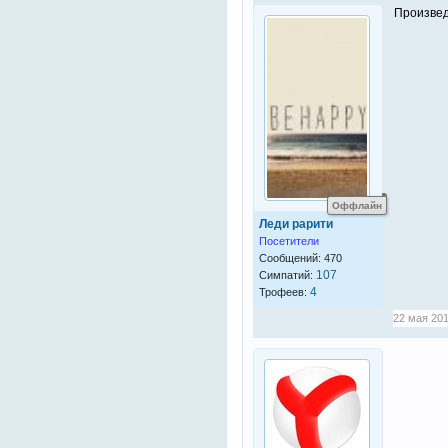
Произвед
Оффлайн
Леди рарити
Посетители
Сообщений: 470
107
Симпатий:
4
Трофеев:
22 мая 201