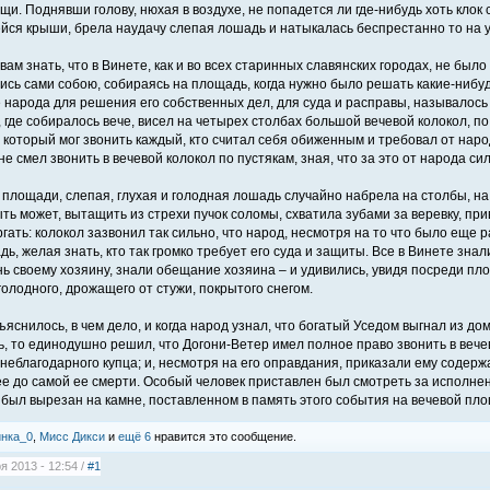
щи. Поднявши голову, нюхая в воздухе, не попадется ли где-нибудь хоть клок
йся крыши, брела наудачу слепая лошадь и натыкалась беспрестанно то на уг
ам знать, что в Винете, как и во всех старинных славянских городах, не было
ись сами собою, собираясь на площадь, когда нужно было решать какие-нибуд
 народа для решения его собственных дел, для суда и расправы, называлось
 где собиралось вече, висел на четырех столбах большой вечевой колокол, по
в который мог звонить каждый, кто считал себя обиженным и требовал от наро
не смел звонить в вечевой колокол по пустякам, зная, что за это от народа си
 площади, слепая, глухая и голодная лошадь случайно набрела на столбы, на 
ть может, вытащить из стрехи пучок соломы, схватила зубами за веревку, при
гать: колокол зазвонил так сильно, что народ, несмотря на то что было еще 
ь, желая знать, кто так громко требует его суда и защиты. Все в Винете знал
нь своему хозяину, знали обещание хозяина – и удивились, увидя посреди пл
голодного, дрожащего от стужи, покрытого снегом.
ъяснилось, в чем дело, и когда народ узнал, что богатый Уседом выгнал из д
ь, то единодушно решил, что Догони-Ветер имел полное право звонить в вече
неблагодарного купца; и, несмотря на его оправдания, приказали ему содер
ее до самой ее смерти. Особый человек приставлен был смотреть за исполне
 был вырезан на камне, поставленном в память этого события на вечевой пло
инка_0
,
Мисс Дикси
и
ещё 6
нравится это сообщение.
я 2013 - 12:54 /
#1