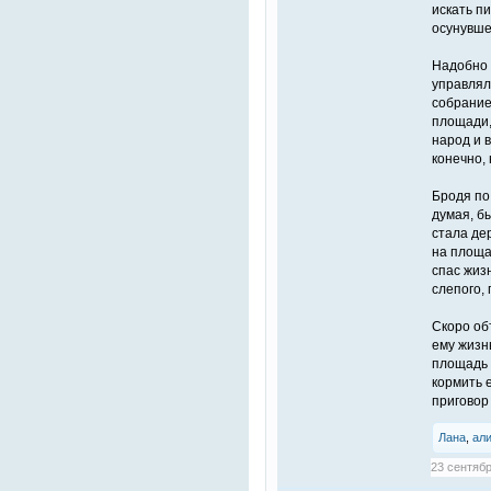
искать пи
осунувше
Надобно в
управлял
собрание
площади,
народ и 
конечно, 
Бродя по
думая, бы
стала дер
на площад
спас жиз
слепого, 
Скоро об
ему жизн
площадь 
кормить 
приговор
Лана
,
ал
23 сентябр