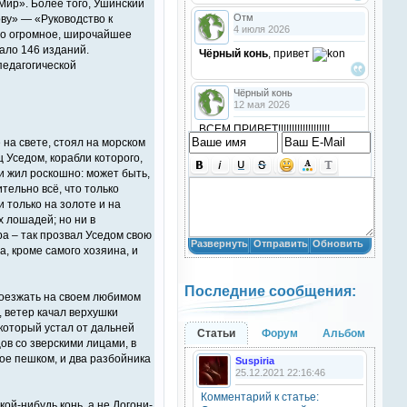
 Мир». Более того, Ушинский
Отм
ву» — «Руководство к
4 июля 2026
ало огромное, широчайшее
ало 146 изданий.
Чёрный конь
, привет
педагогической
Чёрный конь
12 мая 2026
ВСЕМ ПРИВЕТ!!!!!!!!!!!!!!!!!!!
 на свете, стоял на морском
!!!!
ц Уседом, корабли которого,
и жил роскошно: может быть,
Анастасия18
тельно всё, что только
10 марта 2026
и только на золоте и на
получилось скачать? игого
х лошадей; но ни в
а – так прозвал Уседом свою
Развернуть
Отправить
Обновить
, кроме самого хозяина, и
Анастасия18
10 марта 2026
Последние сообщения:
кто игры скачивал недавно?
проезжать на своем любимом
, ветер качал верхушки
 который устал от дальней
Анастасия18
Статьи
Форум
Альбом
10 марта 2026
ов со зверскими лицами, в
рое пешком, и два разбойника
Suspiria
привет
25.12.2021 22:16:46
Комментарий к статье:
ой-нибудь конь, а не Догони-
Natali