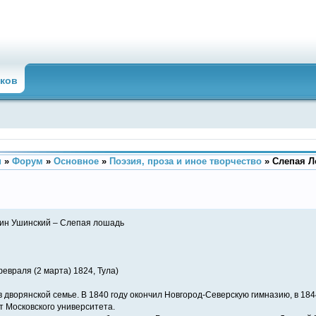
ков
u
»
Форум
»
Основное
»
Поэзия, проза и иное творчество
»
Слепая 
ин Ушинский – Слепая лошадь
февраля (2 марта) 1824, Тула)
в дворянской семье. В 1840 году окончил Новгород-Северскую гимназию, в 184
т Московского университета.