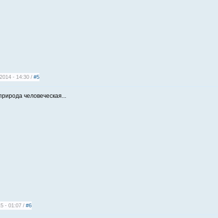
2014 - 14:30 /
#5
природа человеческая...
5 - 01:07 /
#6