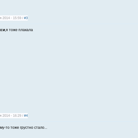
 2014 - 15:59 /
#3
кси
,я тоже плакала
 2014 - 16:29 /
#4
у-то тоже грустно стало...