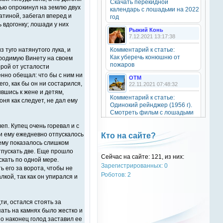
Скачать перекидной
20 октября 2025
дью опрокинул на землю двух
календарь с лошадьми на 2022
гатиной, забегал вперед и
год
 вдогонку; лошади у них
Рыжий Конь
7.12.2021 13:17:38
OTM
6 сентября 2025
з туго натянутого лука, и
Комментарий к статье:
Как уберечь конюшню от
 родимую Винету на своем
Grey-Rattto
, привет бро
пожаров
орой от усталости
нно обещал: что бы с ним ни
OTM
Grey-Rattto
его, как бы он ни состарился,
22.11.2021 07:48:32
2 сентября 2025
ившись к жене и детям,
Комментарий к статье:
ня как следует, не дал ему
Все ещё в деле
Одинокий рейнджер (1956 г).
Смотреть фильм с лошадьми
онлайн.
Grey-Rattto
еп. Купец очень горевал и с
2 сентября 2025
Natali
и ему ежедневно отпускалось
Кто на сайте?
28.09.2021 15:30:39
Приветствую товарищи! Привет
 ему показалось слишком
ОТМ!
тпускать две. Еще прошло
Комментарий к статье:
Сейчас на сайте: 121, из них:
скать по одной мере.
Тест «Масти и отметины»
Зарегистрированных: 0
ь его за ворота, чтобы не
OTM
OTM
Роботов: 2
кой, так как он упирался и
17 ноября 2024
28.09.2021 13:04:14
oper202
, нет такого номера в
Комментарий к статье:
телеге
Тест «Масти и отметины»
ти, остался стоять за
пать на камнях было жестко и
РыжаЯвШляпе
о наконец голод заставил ее
oper202
20.05.2016 13:10:31