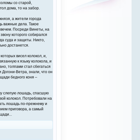
19 октября 2024
 соломы со старой,
Комментарий к статье:
ол дома, то на забор.
Виктор ответь
Сила улыбки. 5 секретов
спокойствия.
 князя, а жители города
OTM
ь важные дела. Такое
РыжаЯвШляпе
25 марта 2024
20.05.2016 13:04:24
 вечем. Посреди Винеты, на
 звону которого собирался
Рыжий Конь
, так а какой смысл
Комментарий к статье:
да суда и защиты. Никто,
мне одному шуметь, если
Тренер по верховой езде: как
больше никому ничего не надо?
льно достанется.
выбрать?
Все комментарии фотоальбома
которых висел колокол, и,
Рыжий Конь
вязанную к языку колокола, и
7 февраля 2024
рано, толпами стал сбегаться
и Догони-Ветра, знали, что он
ощади бедного коня –
Рыжий Конь
7 февраля 2024
ому слепую лошадь, спасшую
я смотрю тут совсем все
вой колокол. Потребовали на
затихло
жать лошадь по-прежнему и
нием приговора, а самый
щади...
OTM
14 марта 2023
Рыжий Конь
,
Пофиксил ошибку отображения
статей, приношу свои