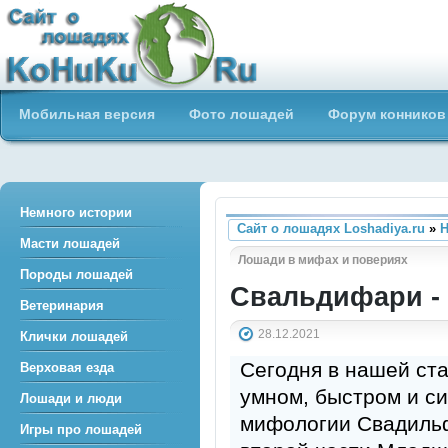
Сайт о лошадях loshadiya.ru
Мобильная версия
Фото лошадей
Форум конников
Приветствуем всех любителей
лошадей и конного спорта!
Немного истории
Сайт о лошадях Loshadiya.ru
»
Н
Масти лошадей
Лошади в мифах и повериях
Породы лошадей
Свальдифари -
Ветеринария
28.12.2021
Клички лошадей
Сегодня в нашей ст
Верховая езда
умном, быстром и с
Лошади и люди
мифологии Свадильф
Игры про лошадей