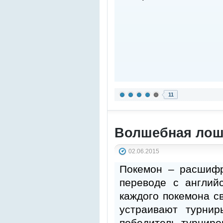
11
Волшебная лоша
02.06.2015
Покемон – расшифр
переводе с англий
каждого покемона с
устраивают турнир
победитель турниро