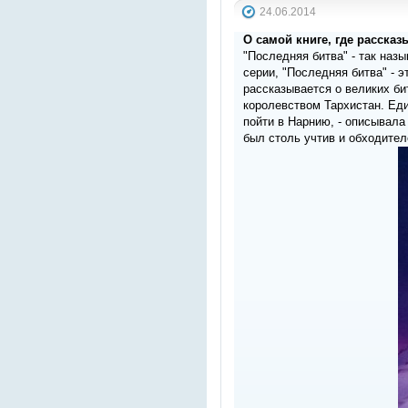
24.06.2014
О самой книге, где расска
"Последняя битва" - так наз
серии, "Последняя битва" - 
рассказывается о великих б
королевством Тархистан. Еди
пойти в Нарнию, - описывала 
был столь учтив и обходителе