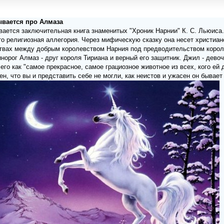
зывается про Алмаза
ывается заключительная книга знаменитых "Хроник Нарнии" К. С. Льюиса. 
это религиозная аллегория. Через мифическую сказку она несет христиан
итвах между добрым королевством Нарния под предводительством корол
норог Алмаз - друг короля Тириана и верный его защитник. Джил - девоч
его как "самое прекрасное, самое грациозное животное из всех, кого ей
н, что вы и представить себе не могли, как неистов и ужасен он бывает 