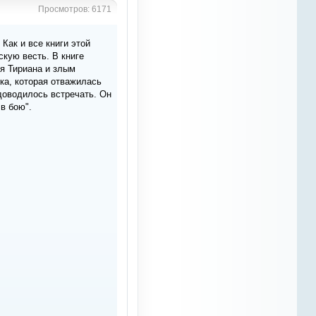
понимать, что потеряла, не
Просмотров: 6171
побоюсь такого выражения,
вторую семью... проводила
здесь очень много времени,
Как и все книги этой
познакомилась благодаря
скую весть. В книге
этому сайту с многими
я Тириана и злым
интересными людьми. Нужно
объединяться и прикладывать
ка, которая отважилась
совместные усилия, чтобы дать
 доводилось встречать. Он
сайту вторую жизнь
в бою".
Azali
10 марта 2023
Рыжий Конь
, спасибо
Рыжий Конь
8 марта 2023
по ходу сайт совсем загнил,
статьи все слетели
Рыжий Конь
8 марта 2023
слушайте, реально жутко ,
заметил тут куча паутин с
жирными пауками , ну нельзя