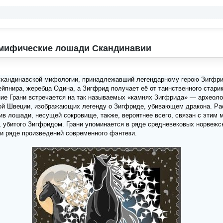
- мифические лошади Скандинавии
скандинавской мифологии, принадлежавший легендарному герою Зигфри
йпнира, жеребца Одина, а Зигфрид получает её от таинственного стари
ие Грани встречается на так называемых «камнях Зигфрида» — археоло
ой Швеции, изображающих легенду о Зигфриде, убивающем дракона. Ра
в лошади, несущей сокровище, также, вероятнее всего, связан с этим 
 убитого Зигфридом. Грани упоминается в ряде средневековых норвежск
и ряде произведений современного фэнтези.