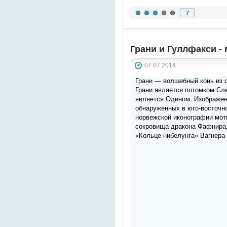
7
Грани и Гуллфакси 
07.07.2014
Грани — волшебный конь из 
Грани является потомком Сле
является Одином. Изображен
обнаруженных в юго-восточн
норвежской иконографии моти
сокровища дракона Фафнира,
«Кольце нибелунга» Вагнера 