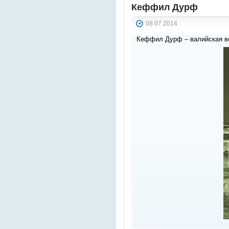
Кеффил Дурф
08.07.2014
Кеффил Дурф – валийская в