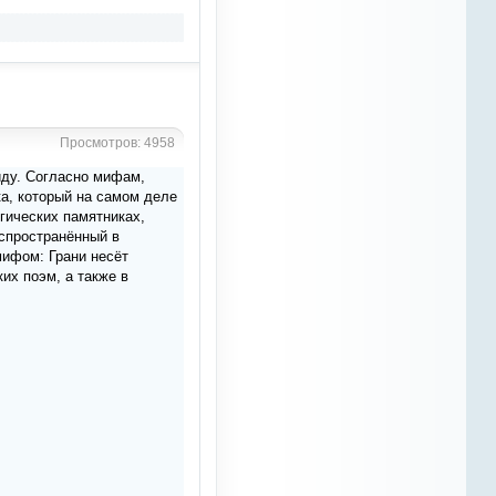
извинения за доставленные
неудобства
OTM
13 марта 2023
Azali
, я и не сплю.
Наташа сайтом отказалась
Просмотров: 4958
заниматься, я весьма слабо
смыслю в конной тематике,
ду. Согласно мифам,
посему писать непроверенную
ка, который на самом деле
инфу считаю
непозволительным. начатая
гических памятниках,
мной тематика питания не
спространённый в
набрала популярности.
мифом: Грани несёт
Нетематические статьи я
их поэм, а также в
публиковать не буду. Да и не
для кого, все давно
разбежались по соцсетям.
Статистика посещений
удручающая. само содержание
сайта в том виде, в котором он
есть и так обходится в 10% от
моей зарплаты в оффлайне. на
которую тратится львиная куча
времени. Перспектив развития,
если честно, на данный момент
не наблюдаю, ибо это минимум
пол года безвылазной работы
на сервере. На данный момент