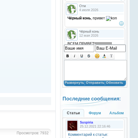
Отм
4 июля 2026
Чёрный конь
, привет
Чёрный конь
12 мая 2026
ВСЕМ ПРИВЕТ!!!!!!!!!!!!!!!!!!!
!!!!
Анастасия18
10 марта 2026
получилось скачать? игого
Развернуть
Отправить
Обновить
Анастасия18
10 марта 2026
Последние сообщения:
кто игры скачивал недавно?
Анастасия18
Статьи
Форум
Альбом
10 марта 2026
Suspiria
привет
25.12.2021 22:16:46
Просмотров: 7932
Комментарий к статье:
Natali