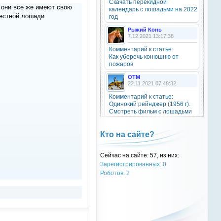
Скачать перекидной
20 октября 2025
 они все же имеют свою
календарь с лошадьми на 2022
лестной лошади.
год
Рыжий Конь
7.12.2021 13:17:38
OTM
6 сентября 2025
Комментарий к статье:
Как уберечь конюшню от
Grey-Rattto
, привет бро
пожаров
OTM
Grey-Rattto
22.11.2021 07:48:32
2 сентября 2025
Комментарий к статье:
Все ещё в деле
Одинокий рейнджер (1956 г).
Смотреть фильм с лошадьми
онлайн.
Grey-Rattto
2 сентября 2025
Natali
Кто на сайте?
28.09.2021 15:30:39
Приветствую товарищи! Привет
ОТМ!
Комментарий к статье:
Сейчас на сайте: 57, из них:
Тест «Масти и отметины»
Зарегистрированных: 0
OTM
OTM
Роботов: 2
17 ноября 2024
28.09.2021 13:04:14
oper202
, нет такого номера в
Комментарий к статье:
телеге
Тест «Масти и отметины»
РыжаЯвШляпе
oper202
20.05.2016 13:10:31