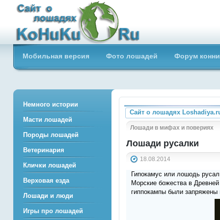
Сайт о лошадях loshadiya.ru
Мобильная версия
Фото лошадей
Форум конни
Приветствуем всех любителей
лошадей и конного спорта!
Немного истории
Сайт о лошадях Loshadiya.r
Масти лошадей
Лошади в мифах и повериях
Породы лошадей
Лошади русалки
Ветеринария
18.08.2014
Клички лошадей
Гипокамус или лошодь русал
Верховая езда
Морские божества в Древней 
гиппокампы были запряжены в
Лошади и люди
Игры про лошадей