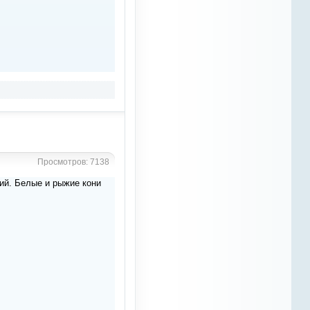
же запускать сайт до такой
степени , люююдииии , аааа-
ууууу, давайте все сюды , будут
люди и будут и статьи , и
новости и еще кучу всего много
чего интересного ))
Рыжий Конь
8 марта 2023
Grey
, так не идут новые кони ,
нужно их чем то сюда
заманивать
Рыжий Конь
Просмотров: 7138
8 марта 2023
ий. Белые и рыжие кони
OTM
, все еще актуально ?
Рыжий Конь
8 марта 2023
уважаемые девочки, девушки,
женщины, бабушки ,
поздравляю Вас с
международным женским днем
8 марата , желаю Вам всем
счастья, любви, хорошего
настроения и множество