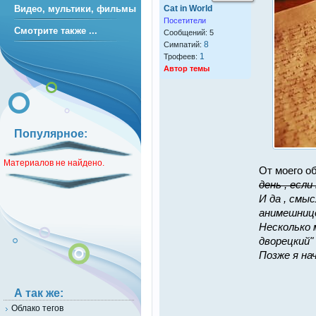
Видео, мультики, фильмы
Cat in World
Посетители
Смотрите также ...
Сообщений: 5
8
Симпатий:
1
Трофеев:
Автор темы
Популярное:
Материалов не найдено.
От моего об
день , если 
И да , смыс
анимешницо
Несколько 
дворецкий"
Позже я на
А так же:
Облако тегов