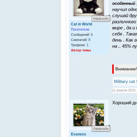
особенный
научил одно
слушай дру
Оффлайн
различного
Cat in World
мире , да 
Посетители
себя . Так
Сообщений: 5
8
день . Как 
Симпатий:
1
Трофеев:
на .. 45% л
Автор темы
Внимание! 
Military cat
11 апреля 2015 -
Хороший дн
Оффлайн
Evaness