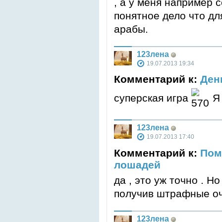
, а у меня например 
понятное дело что дл
арабы.
123лена
19.07.2013 19:34
Комментарий к:
Ден
суперская игра
Я 
123лена
19.07.2013 17:40
Комментарий к:
Пом
лошадей
да , это уж точно . Н
получив штрафные очк
123лена