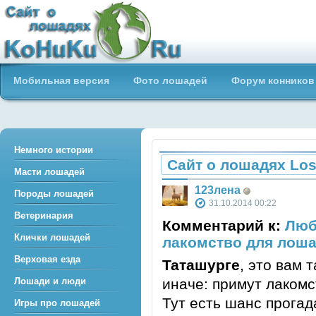
Сайт о лошадях loshadiya.ru
Мобильная версия
Фото лошадей
Форум конников
Приветствуем всех любителей
лошадей и конного спорта!
Немного истории
Сайт о лошадях Los
Масти лошадей
123лена
Породы лошадей
31.10.2014 00:22
Ветеринария
Комментарий к:
Люб
Клички лошадей
лакомство для лоша
Верховая езда
Таташурге
, это вам 
иначе: примут лакомс
Лошади и люди
Тут есть шанс прогад
Игры про лошадей