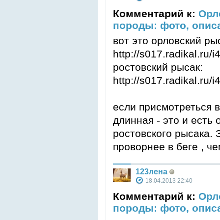
Комментарий к:
Орл
породы: фото, опис
вот это орловский ры
http://s017.radikal.ru
ростовский рысак:
http://s017.radikal.ru
если присмотреться в
длинная - это и есть
ростовского рысака. 
проворнее в беге , че
123лена
18.04.2013 22:40
Комментарий к:
Орл
породы: фото, опис