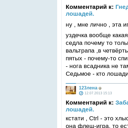
Комментарий к:
Гне
лошадей.
ну , мне лично , эта 
уздечка вообще какая
седла почему то тольк
вальтрапа ,в четвёрт
пятых - почему-то сп
- нога всадника не та
Седьмое - кто лошади
123лена
12.07.2013 15:13
Комментарий к:
Заб
лошадей.
кстати , Ctrl - это хл
она флеш-игра, то ес