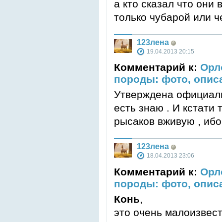
а кто сказал что они 
только чубарой или ч
123лена
19.04.2013 20:15
Комментарий к:
Орл
породы: фото, опис
Утверждена официальн
есть знаю . И кстати
рысаков вживую , иб
123лена
18.04.2013 23:06
Комментарий к:
Орл
породы: фото, опис
Конь
,
это очень малоизвест