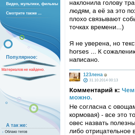
наклонила голову тра
Видео, мультики, фильмы
людям, а её за это по
Смотрите также ...
плохо связывают соб
точках времени...)
Я не уверена, но текс
horses ... К сожалени
Популярное:
написано.
Материалов не найдено.
123лена
31.10.2014 00:13
Комментарий к:
Чем
можно.
Не согласна с овощам
кормовая) - все это 
овес назвать полезн
А так же:
либо отрицательное 
Облако тегов