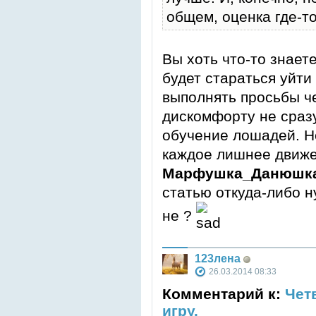
общем, оценка где-то
Вы хоть что-то знает
будет стараться уйти
выполнять просьбы ч
дискомфорту не сразу
обучение лошадей. Н
каждое лишнее движе
Марфушка_Данюшк
статью откуда-либо н
не ?
123лена
26.03.2014 08:33
Комментарий к:
Чет
игру.