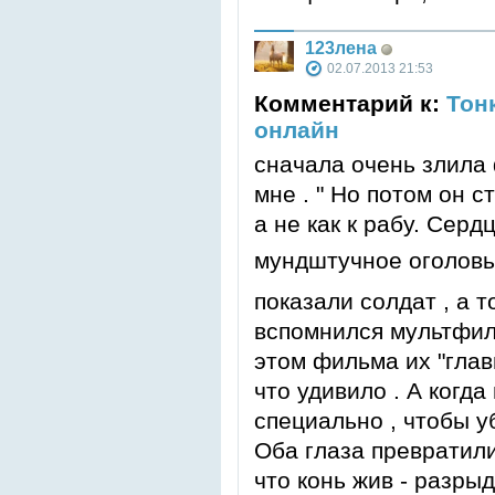
123лена
02.07.2013 21:53
Комментарий к:
Тон
онлайн
сначала очень злила 
мне . " Но потом он с
а не как к рабу. Сер
мундштучное оголовь
показали солдат , а 
вспомнился мультфиль
этом фильма их "гла
что удивило . А когда
специально , чтобы уб
Оба глаза превратили
что конь жив - разры