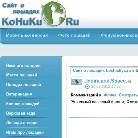
Сайт о лошадях loshadiya.ru
Мобильная версия
Фото лошадей
Форум конников
Приветствуем всех любителей
лошадей и конного спорта!
Немного истории
Сайт о лошадях Loshadiya.ru
» 
Масти лошадей
.Indira.and.Space.
Породы лошадей
30.03.2012 16:02
Ветеринария
Комментарий к:
Флика. Смотрет
Это самый классный фильм, Флик
Клички лошадей
Верховая езда
Лошади и люди
Игры про лошадей