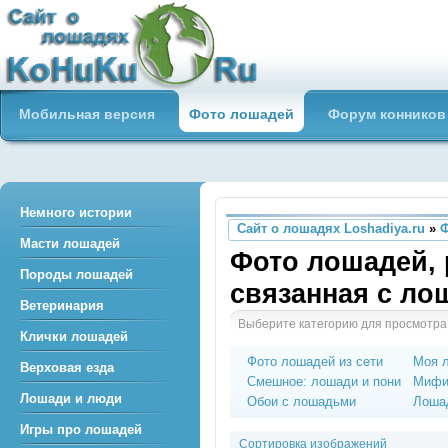
Сайт о лошадях loshadiya.ru
Мобильная версия
Фото лошадей
Форум конников
Приветствуем всех любителей
лошадей и конного спорта!
Немного истории
Сайт о лошадях Loshadiya.ru
»
Масти лошадей
Фото лошадей, 
Породы лошадей
связанная с л
Ветеринария
Выберите категорию для просмотра
Клички лошадей
Фото лошадей из сети
Моя 
Верховая езда
Смешное: лошади и пони
Мифи
Лошади и люди
Обои с лошадьми
Лошад
Игры про лошадей
Сортировка изображений