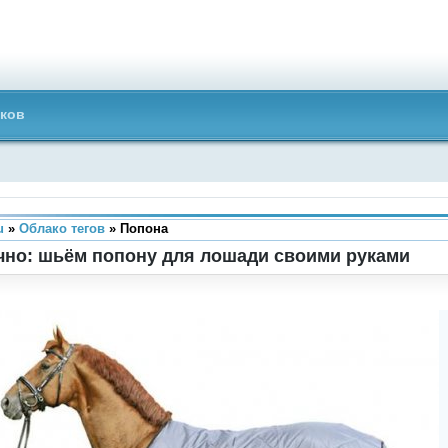
ков
u
»
Облако тегов
» Попона
чно: шьём попону для лошади своими руками