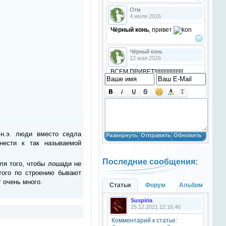
Отм
4 июля 2026
Чёрный конь
, привет
Чёрный конь
12 мая 2026
ВСЕМ ПРИВЕТ!!!!!!!!!!!!!!!!!!!
!!!!
Анастасия18
10 марта 2026
получилось скачать? игого
 н.э. люди вместо седла
Развернуть
Отправить
Обновить
Анастасия18
нести к так называемой
10 марта 2026
Последние сообщения:
кто игры скачивал недавно?
ля того, чтобы лошади не
того по строению бывают
т очень много.
Анастасия18
Статьи
Форум
Альбом
10 марта 2026
Suspiria
привет
25.12.2021 22:16:46
Комментарий к статье:
Natali