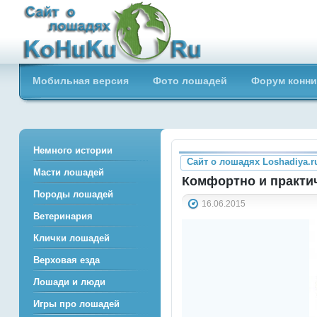
Сайт о лошадях loshadiya.ru
Мобильная версия
Фото лошадей
Форум конни
Приветствуем всех любителей
лошадей и конного спорта!
Немного истории
Сайт о лошадях Loshadiya.r
Масти лошадей
Комфортно и практи
Породы лошадей
16.06.2015
Ветеринария
Клички лошадей
Верховая езда
Лошади и люди
Игры про лошадей