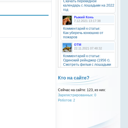
Скачать перекидной
20 октября 2025
календарь с лошадьми на 2022
год
Рыжий Конь
7.12.2021 13:17:38
OTM
6 сентября 2025
Комментарий к статье:
Как уберечь конюшню от
Grey-Rattto
, привет бро
пожаров
OTM
Grey-Rattto
22.11.2021 07:48:32
2 сентября 2025
Комментарий к статье:
Все ещё в деле
Одинокий рейнджер (1956 г).
Смотреть фильм с лошадьми
онлайн.
Grey-Rattto
2 сентября 2025
Natali
Кто на сайте?
28.09.2021 15:30:39
Приветствую товарищи! Привет
ОТМ!
Комментарий к статье:
Сейчас на сайте: 123, из них:
Тест «Масти и отметины»
Зарегистрированных: 0
OTM
OTM
Роботов: 2
17 ноября 2024
28.09.2021 13:04:14
oper202
, нет такого номера в
Комментарий к статье:
телеге
Тест «Масти и отметины»
РыжаЯвШляпе
oper202
20.05.2016 13:10:31