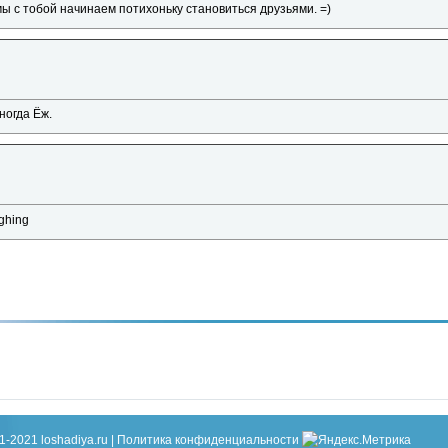
ы с тобой начинаем потихоньку становиться друзьями. =)
Иногда Ёж.
1-2021 loshadiya.ru |
Политика конфиденциальности