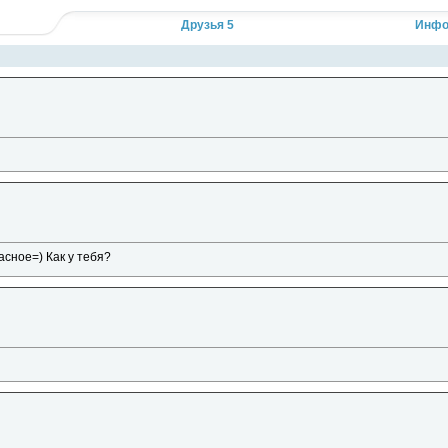
Кликните, чтобы прочесть полностью...
Друзья 5
Инфо
асное=) Как у тебя?