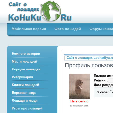
Сайт о лошадях loshadiya.ru
Мобильная версия
Фото лошадей
Форум конни
Приветствуем всех любителей
лошадей и конного спорта!
Немного истории
Сайт о лошадях Loshadiya.r
Масти лошадей
Профиль пользов
Породы лошадей
Полное имя
Ветеринария
Рейтинг:
Дата рожде
Клички лошадей
О себе:
Ёж
Верховая езда
Лошади и люди
Не в сети c
10 января 2014 10:55
Игры про лошадей