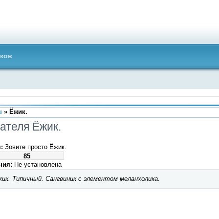
ков
u
» Ёжик.
ателя Ёжик.
:
Зовите просто Ёжик.
85
ния:
Не установлена
ик. Типичный. Сангвиник с элементом меланхолика.