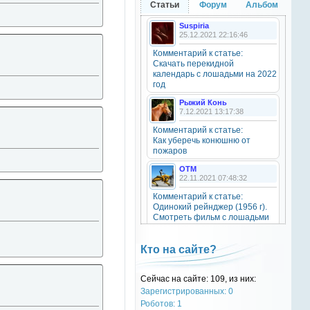
Статьи
Форум
Альбом
20 октября 2025
Suspiria
25.12.2021 22:16:46
Комментарий к статье:
OTM
Скачать перекидной
6 сентября 2025
календарь с лошадьми на 2022
Grey-Rattto
, привет бро
год
Рыжий Конь
7.12.2021 13:17:38
Grey-Rattto
2 сентября 2025
Комментарий к статье:
Как уберечь конюшню от
Все ещё в деле
пожаров
OTM
Grey-Rattto
22.11.2021 07:48:32
2 сентября 2025
Комментарий к статье:
Приветствую товарищи! Привет
Одинокий рейнджер (1956 г).
ОТМ!
Смотреть фильм с лошадьми
онлайн.
OTM
Natali
17 ноября 2024
Кто на сайте?
28.09.2021 15:30:39
oper202
, нет такого номера в
Комментарий к статье:
телеге
Сейчас на сайте: 109, из них:
Тест «Масти и отметины»
Зарегистрированных: 0
OTM
Роботов: 1
oper202