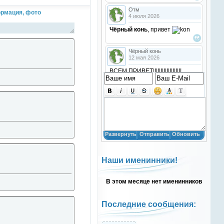
Отм
рмация, фото
4 июля 2026
Чёрный конь
, привет
Чёрный конь
12 мая 2026
ВСЕМ ПРИВЕТ!!!!!!!!!!!!!!!!!!!
!!!!
Анастасия18
10 марта 2026
получилось скачать? игого
Развернуть
Отправить
Обновить
Анастасия18
10 марта 2026
Наши именинники!
кто игры скачивал недавно?
В этом месяце нет именинников
Анастасия18
10 марта 2026
привет
Последние сообщения:
Natali