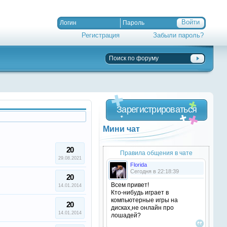
Регистрация
Забыли пароль?
Зарегистрироваться
Мини чат
20
Правила общения в чате
29.08.2021
Florida
Сегодня в 22:18:39
20
Всем привет!
14.01.2014
Кто-нибудь играет в
компьютерные игры на
20
дисках,не онлайн про
14.01.2014
лошадей?