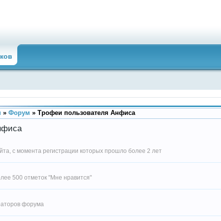
ков
u
»
Форум
»
Трофеи пользователя Анфиса
нфиса
йта, с момента регистрации которых прошло более 2 лет
ее 500 отметок "Мне нравится"
раторов форума