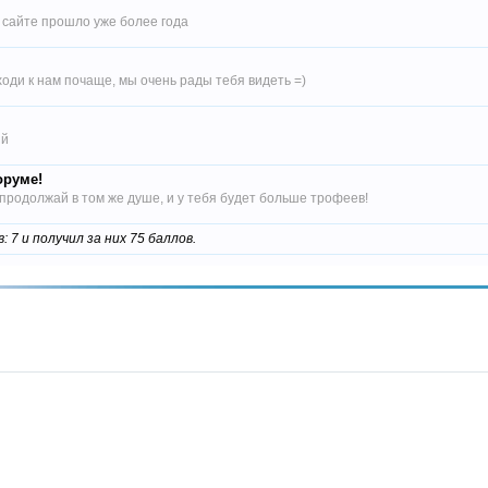
 сайте прошло уже более года
ходи к нам почаще, мы очень рады тебя видеть =)
ий
оруме!
родолжай в том же душе, и у тебя будет больше трофеев!
7 и получил за них 75 баллов.