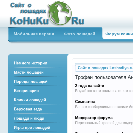
Сайт о лошадях loshadiya.ru
Мобильная версия
Фото лошадей
Форум конни
Приветствуем всех любителей
лошадей и конного спорта!
Немного истории
Сайт о лошадях Loshadiya.r
Масти лошадей
Трофеи пользователя А
Породы лошадей
2 года на сайте
Ветеринария
Выдаётся всем пользователям са
Клички лошадей
Симпатяга
Вашим сообщениям поставили бол
Верховая езда
Модератор форума
Лошади и люди
Персональный трофей для моде
Игры про лошадей