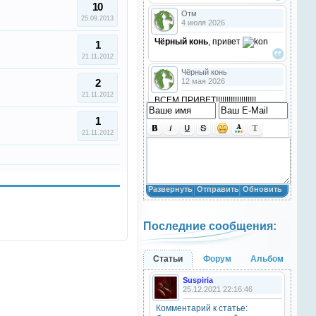
10
Отм
25.09.2013
4 июля 2026
Чёрный конь
, привет
1
21.11.2012
Чёрный конь
2
12 мая 2026
21.11.2012
ВСЕМ ПРИВЕТ!!!!!!!!!!!!!!!!!!!
!!!!
1
21.11.2012
Анастасия18
10 марта 2026
получилось скачать? игого
Развернуть
Отправить
Обновить
Анастасия18
10 марта 2026
Последние сообщения:
кто игры скачивал недавно?
Анастасия18
Статьи
Форум
Альбом
10 марта 2026
Suspiria
привет
25.12.2021 22:16:46
Комментарий к статье:
Natali