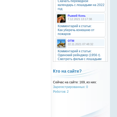
Скачать перекидной
20 октября 2025
календарь с лошадьми на 2022
год
Рыжий Конь
7.12.2021 13:17:38
OTM
6 сентября 2025
Комментарий к статье:
Как уберечь конюшню от
Grey-Rattto
, привет бро
пожаров
OTM
Grey-Rattto
22.11.2021 07:48:32
2 сентября 2025
Комментарий к статье:
Все ещё в деле
Одинокий рейнджер (1956 г).
Смотреть фильм с лошадьми
онлайн.
Grey-Rattto
2 сентября 2025
Natali
Кто на сайте?
28.09.2021 15:30:39
Приветствую товарищи! Привет
ОТМ!
Комментарий к статье:
Сейчас на сайте: 169, из них:
Тест «Масти и отметины»
Зарегистрированных: 0
OTM
OTM
Роботов: 2
17 ноября 2024
28.09.2021 13:04:14
oper202
, нет такого номера в
Комментарий к статье:
телеге
Тест «Масти и отметины»
РыжаЯвШляпе
oper202
20.05.2016 13:10:31