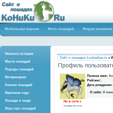
Сайт о лошадях loshadiya.ru
Мобильная версия
Фото лошадей
Форум конников
Приветствуем всех любителей
лошадей и конного спорта!
Немного истории
Сайт о лошадях Loshadiya.ru
» 
Масти лошадей
Профиль пользова
Породы лошадей
Полное имя:
Ан
Ветеринария
Рейтинг:
Дата рождения:
Клички лошадей
О себе:
Я очен
Верховая езда
Лошади и люди
Не в сети c
20 января 2014 12:43
Игры про лошадей