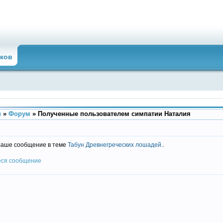
ков
u
»
Форум
»
Полученные пользователем симпатии Наталия
Ваше сообщение в теме
Табун Древнегреческих лошадей.
.
еся сообщение