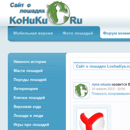
Сайт о лошадях loshadiya.ru
Мобильная версия
Фото лошадей
Форум конни
Приветствуем всех любителей
лошадей и конного спорта!
Немного истории
Сайт о лошадях Loshadiya.r
Масти лошадей
Породы лошадей
луна няшка
нравится 
Ветеринария
16 апреля 2013 - 19:56
Показать понравивше
Клички лошадей
Верховая езда
Лошади и люди
Игры про лошадей