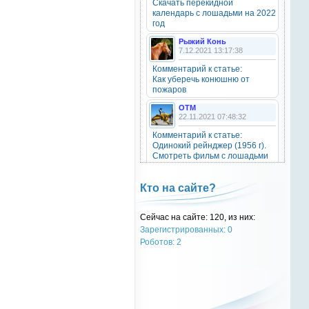
Скачать перекидной
20 октября 2025
календарь с лошадьми на 2022
год
Рыжий Конь
7.12.2021 13:17:38
OTM
6 сентября 2025
Комментарий к статье:
Как уберечь конюшню от
Grey-Rattto
, привет бро
пожаров
OTM
Grey-Rattto
22.11.2021 07:48:32
2 сентября 2025
Комментарий к статье:
Все ещё в деле
Одинокий рейнджер (1956 г).
Смотреть фильм с лошадьми
онлайн.
Grey-Rattto
2 сентября 2025
Natali
Кто на сайте?
28.09.2021 15:30:39
Приветствую товарищи! Привет
ОТМ!
Комментарий к статье:
Сейчас на сайте: 120, из них:
Тест «Масти и отметины»
Зарегистрированных: 0
OTM
OTM
Роботов: 2
17 ноября 2024
28.09.2021 13:04:14
oper202
, нет такого номера в
Комментарий к статье:
телеге
Тест «Масти и отметины»
РыжаЯвШляпе
oper202
20.05.2016 13:10:31