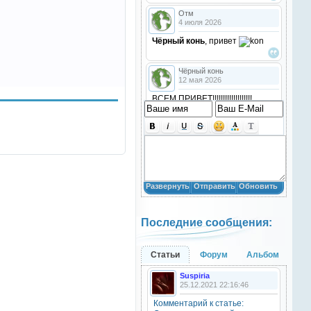
Отм
4 июля 2026
Чёрный конь
, привет
Чёрный конь
12 мая 2026
ВСЕМ ПРИВЕТ!!!!!!!!!!!!!!!!!!!
!!!!
Анастасия18
10 марта 2026
получилось скачать? игого
Развернуть
Отправить
Обновить
Анастасия18
10 марта 2026
Последние сообщения:
кто игры скачивал недавно?
Анастасия18
Статьи
Форум
Альбом
10 марта 2026
Suspiria
привет
25.12.2021 22:16:46
Комментарий к статье:
Natali