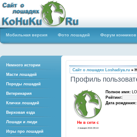
Сайт о лошадях loshadiya.ru
Мобильная версия
Фото лошадей
Форум конников
Приветствуем всех любителей
лошадей и конного спорта!
Немного истории
Сайт о лошадях Loshadiya.ru
» Н
Масти лошадей
Профиль пользоват
Породы лошадей
Полное имя:
LO
Ветеринария
Рейтинг:
Дата рождения:
Клички лошадей
Верховая езда
Лошади и люди
Не в сети c
2 января 2015 09:13
Игры про лошадей