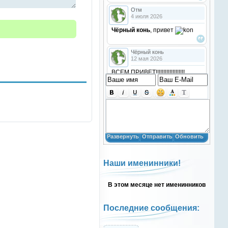
Отм
4 июля 2026
Чёрный конь
, привет
Чёрный конь
12 мая 2026
ВСЕМ ПРИВЕТ!!!!!!!!!!!!!!!!!!!
!!!!
Анастасия18
10 марта 2026
получилось скачать? игого
Развернуть
Отправить
Обновить
Анастасия18
10 марта 2026
Наши именинники!
кто игры скачивал недавно?
В этом месяце нет именинников
Анастасия18
10 марта 2026
привет
Последние сообщения:
Natali