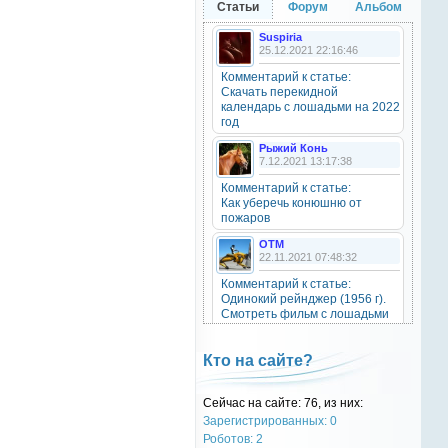
Статьи
Форум
Альбом
20 октября 2025
Suspiria
25.12.2021 22:16:46
Комментарий к статье:
OTM
Скачать перекидной
6 сентября 2025
календарь с лошадьми на 2022
Grey-Rattto
, привет бро
год
Рыжий Конь
7.12.2021 13:17:38
Grey-Rattto
2 сентября 2025
Комментарий к статье:
Как уберечь конюшню от
Все ещё в деле
пожаров
OTM
Grey-Rattto
22.11.2021 07:48:32
2 сентября 2025
Комментарий к статье:
Приветствую товарищи! Привет
Одинокий рейнджер (1956 г).
ОТМ!
Смотреть фильм с лошадьми
онлайн.
OTM
Natali
17 ноября 2024
Кто на сайте?
28.09.2021 15:30:39
oper202
, нет такого номера в
Комментарий к статье:
телеге
Сейчас на сайте: 76, из них:
Тест «Масти и отметины»
Зарегистрированных: 0
OTM
Роботов: 2
oper202