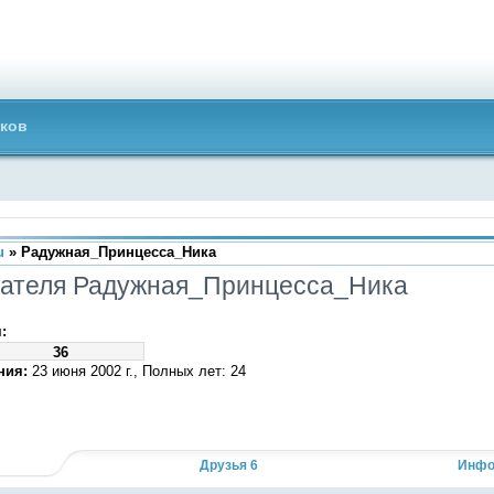
ков
u
» Радужная_Принцесса_Ника
вателя Радужная_Принцесса_Ника
:
36
ния:
23 июня 2002 г., Полных лет: 24
Друзья 6
Инфо