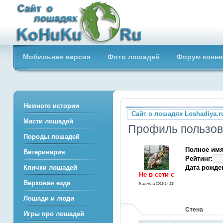
Сайт о лошадях loshadiya.ru
Мобильная версия
Фото лошадей
Форум конни
Приветствуем всех любителей
лошадей и конного спорта!
Немного истории
Сайт о лошадях Loshadiya.r
Масти лошадей
Профиль пользо
Породы лошадей
Полное имя
Ветеринария
Рейтинг:
Дата рожде
Клички лошадей
Не в сети c
Верховая езда
9 августа 2015 14:33
Лошади и люди
Стена
Игры про лошадей