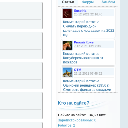
Статьи
Форум
Альбом
20 октября 2025
Suspiria
25.12.2021 22:16:46
Комментарий к статье:
OTM
Скачать перекидной
6 сентября 2025
календарь с лошадьми на 2022
Grey-Rattto
, привет бро
год
Рыжий Конь
7.12.2021 13:17:38
Grey-Rattto
2 сентября 2025
Комментарий к статье:
Как уберечь конюшню от
Все ещё в деле
пожаров
OTM
Grey-Rattto
22.11.2021 07:48:32
2 сентября 2025
Комментарий к статье:
Приветствую товарищи! Привет
Одинокий рейнджер (1956 г).
ОТМ!
Смотреть фильм с лошадьми
онлайн.
OTM
Natali
17 ноября 2024
Кто на сайте?
28.09.2021 15:30:39
oper202
, нет такого номера в
Комментарий к статье:
телеге
Сейчас на сайте: 134, из них:
Тест «Масти и отметины»
Зарегистрированных: 0
OTM
Роботов: 2
oper202