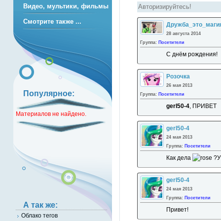
Видео, мультики, фильмы
Смотрите также ...
Дружба_это_маги
28 августа 2014
Группа:
Посетители
С днём рождения!
Розочка
26 мая 2013
Популярное:
Группа:
Посетители
gerl50-4
, ПРИВЕТ
Материалов не найдено.
gerl50-4
24 мая 2013
Группа:
Посетители
Как дела
?У
gerl50-4
24 мая 2013
Группа:
Посетители
А так же:
Привет!
Облако тегов