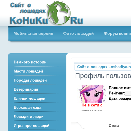
Сайт о лошадях loshadiya.ru
Мобильная версия
Фото лошадей
Форум конни
Приветствуем всех любителей
лошадей и конного спорта!
Немного истории
Сайт о лошадях Loshadiya.r
Масти лошадей
Профиль пользов
Породы лошадей
Полное имя
Ветеринария
Рейтинг:
Дата рожде
Клички лошадей
Не в сети c
Верховая езда
18 января 2014 08:29
Лошади и люди
Игры про лошадей
Стена