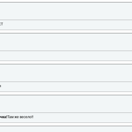
ЕТ
я
чка!
Там же весело!!