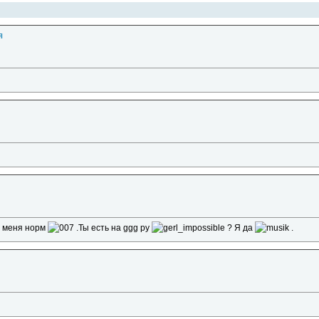
я
 меня норм
.Ты есть на ggg ру
? Я да
.