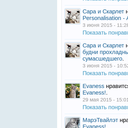
Сара и Скарлет
н
Personalisation - 
3 июня 2015 - 11:2
Показать понра
Сара и Скарлет
н
будни прохладны
сумасшедшего
.
3 июня 2015 - 10:5
Показать понра
Evaness
нравитс
Evaness!
.
29 мая 2015 - 15:0
Показать понра
МарэТвайлэт
нра
Evaness!
.