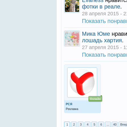
Evaness
нравитс
фотки в реале
.
28 апреля 2015 - 2
Показать понра
Мика Юме
нрави
лошадь хартия
.
27 апреля 2015 - 1
Показать понра
Онлайн
РСЯ
Реклама
1
2
3
4
5
6
...
40
Впер