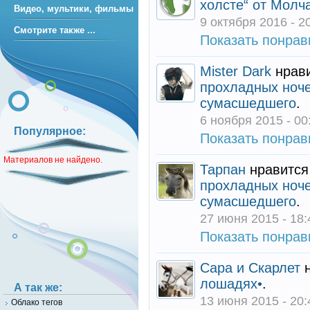
холсте“ от Молч
Видео, мультики, фильмы
9 октября 2016 - 2
Смотрите также ...
Показать понра
Mister Dark
нрави
прохладных ноче
сумасшедшего
.
6 ноября 2015 - 00
Популярное:
Показать понра
Материалов не найдено.
Тарпан
нравится
прохладных ноче
сумасшедшего
.
27 июня 2015 - 18:
Показать понра
Сара и Скарлет
н
лошадях•
.
А так же:
13 июня 2015 - 20:
Облако тегов