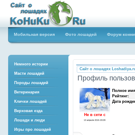
Сайт о лошадях loshadiya.ru
Мобильная версия
Фото лошадей
Форум конни
Приветствуем всех любителей
лошадей и конного спорта!
Немного истории
Сайт о лошадях Loshadiya.r
Масти лошадей
Профиль пользов
Породы лошадей
Полное имя
Ветеринария
Рейтинг:
Дата рожде
Клички лошадей
Верховая езда
Не в сети c
Лошади и люди
13 апреля 2015 20:09
Игры про лошадей