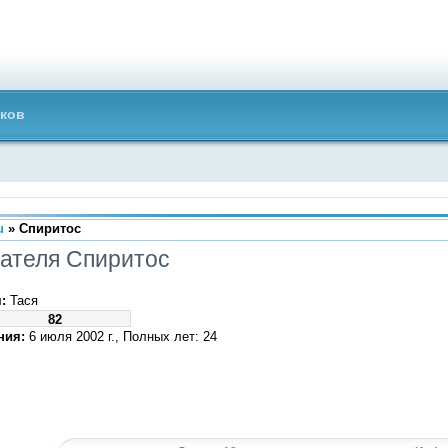
ков
u
» Спиритос
ателя Спиритос
:
Тася
82
ния:
6 июля 2002 г., Полных лет: 24