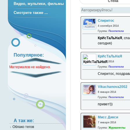
Стена
Видео, мультики, фильмы
Смотрите также ...
Спиритос
4 сентября 2014
Группа:
Посетители
КрИсТаЛьНаЯ
, сп
сегодня)
Популярное:
КрИсТаЛьНаЯ
6 июля 2014
Материалов не найдено.
Группа:
Посетители
Спиритос, поздрав
Vikachanova2002
8 января 2014
Группа:
Посетители
привет!))
Мисс Дикси
А так же:
7 января 2014
Облако тегов
Группа:
Журналисты