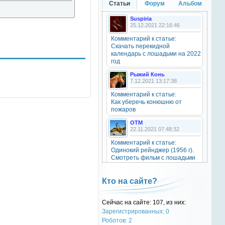
Статьи
Форум
Альбом
20 октября 2025
Suspiria
25.12.2021 22:16:46
Комментарий к статье:
OTM
Скачать перекидной
6 сентября 2025
календарь с лошадьми на 2022
Grey-Rattto
, привет бро
год
Рыжий Конь
7.12.2021 13:17:38
Grey-Rattto
2 сентября 2025
Комментарий к статье:
Как уберечь конюшню от
Все ещё в деле
пожаров
OTM
Grey-Rattto
22.11.2021 07:48:32
2 сентября 2025
Комментарий к статье:
Приветствую товарищи! Привет
Одинокий рейнджер (1956 г).
ОТМ!
Смотреть фильм с лошадьми
онлайн.
OTM
Natali
17 ноября 2024
Кто на сайте?
28.09.2021 15:30:39
oper202
, нет такого номера в
Комментарий к статье:
телеге
Сейчас на сайте: 107, из них:
Тест «Масти и отметины»
Зарегистрированных: 0
OTM
Роботов: 2
oper202