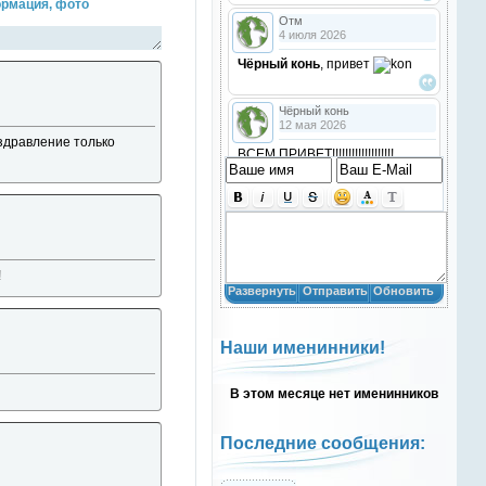
рмация, фото
Отм
4 июля 2026
Чёрный конь
, привет
Чёрный конь
12 мая 2026
оздравление только
ВСЕМ ПРИВЕТ!!!!!!!!!!!!!!!!!!!
!!!!
Анастасия18
10 марта 2026
получилось скачать? игого
!
Развернуть
Отправить
Обновить
Анастасия18
10 марта 2026
Наши именинники!
кто игры скачивал недавно?
В этом месяце нет именинников
Анастасия18
10 марта 2026
привет
Последние сообщения:
Natali