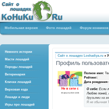
Сайт о лошадях loshadiya.ru
Мобильная версия
Фото лошадей
Форум конников
Приветствуем всех любителей
лошадей и конного спорта!
Немного истории
Сайт о лошадях Loshadiya.ru
» У
Масти лошадей
Профиль пользоват
Породы лошадей
Полное имя:
Тв
Ветеринария
Рейтинг:
Дата рождения:
Клички лошадей
Не в сети c
О себе:
Если л
Верховая езда
Люблю поней, 
30 августа 2014 13:36
Лошади и люди
друзьями на ве
Я не обычная Т
Игры про лошадей