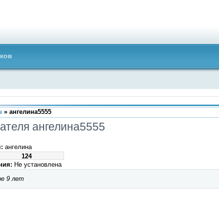
ков
u
» ангелина5555
ателя ангелина5555
:
ангелина
124
ния:
Не установлена
е 9 лет