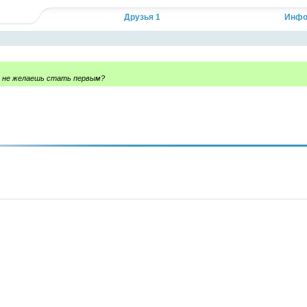
Кликните, чтобы прочесть полностью...
Друзья 1
Инфо
, не желаешь стать первым?