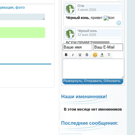
Отм
рмация, фото
4 июля 2026
Чёрный конь
, привет
Чёрный конь
12 мая 2026
ВСЕМ ПРИВЕТ!!!!!!!!!!!!!!!!!!!
!!!!
Анастасия18
10 марта 2026
получилось скачать? игого
Развернуть
Отправить
Обновить
Анастасия18
10 марта 2026
Наши именинники!
кто игры скачивал недавно?
В этом месяце нет именинников
Анастасия18
10 марта 2026
привет
Последние сообщения:
Natali