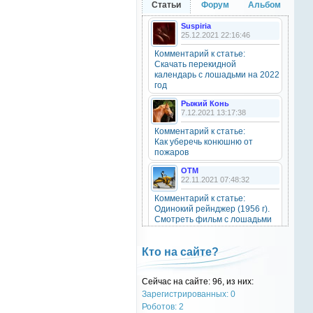
Статьи
Форум
Альбом
20 октября 2025
Suspiria
25.12.2021 22:16:46
Комментарий к статье:
OTM
Скачать перекидной
6 сентября 2025
календарь с лошадьми на 2022
Grey-Rattto
, привет бро
год
Рыжий Конь
7.12.2021 13:17:38
Grey-Rattto
2 сентября 2025
Комментарий к статье:
Как уберечь конюшню от
Все ещё в деле
пожаров
OTM
Grey-Rattto
22.11.2021 07:48:32
2 сентября 2025
Комментарий к статье:
Приветствую товарищи! Привет
Одинокий рейнджер (1956 г).
ОТМ!
Смотреть фильм с лошадьми
онлайн.
OTM
Natali
17 ноября 2024
Кто на сайте?
28.09.2021 15:30:39
oper202
, нет такого номера в
Комментарий к статье:
телеге
Сейчас на сайте: 96, из них:
Тест «Масти и отметины»
Зарегистрированных: 0
OTM
Роботов: 2
oper202