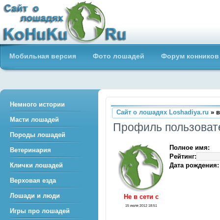
Сайт о лошадях loshadiya.ru
Мобильная версия
Фото лошадей
Форум конников
Приветствуем всех любителей
лошадей и конного спорта!
Немного истории
Сайт о лошадях Loshadiya.ru
» в
Масти лошадей
Профиль пользоват
Породы лошадей
Полное имя:
Ветеринария
Рейтинг:
Дата рождения:
Клички лошадей
Верховая езда
Лошади и люди
Не в сети c
15 июля 2012 18:51
Игры про лошадей