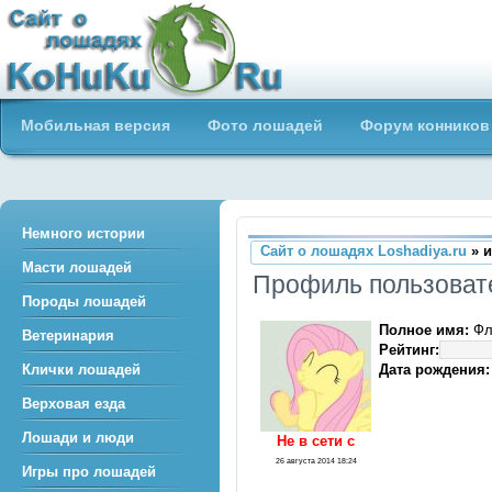
Сайт о лошадях loshadiya.ru
Мобильная версия
Фото лошадей
Форум конников
Приветствуем всех любителей
лошадей и конного спорта!
Немного истории
Сайт о лошадях Loshadiya.ru
» 
Масти лошадей
Профиль пользова
Породы лошадей
Полное имя:
Фл
Ветеринария
Рейтинг:
Дата рождения:
Клички лошадей
Верховая езда
Лошади и люди
Не в сети c
26 августа 2014 18:24
Игры про лошадей