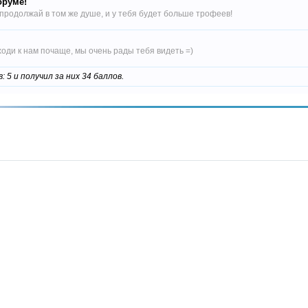
оруме!
родолжай в том же душе, и у тебя будет больше трофеев!
ходи к нам почаще, мы очень рады тебя видеть =)
5 и получил за них 34 баллов.