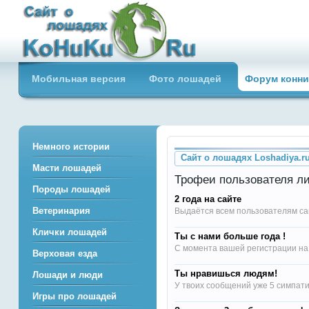
Сайт о лошадях loshadiya.ru
Мобильная версия
Фото лошадей
Форум конни
Приветствуем всех любителей
лошадей и конного спорта!
Немного истории
Сайт о лошадях Loshadiya.r
Масти лошадей
Трофеи пользователя ли
Породы лошадей
2 года на сайте
Ветеринария
Выдаётся всем пользователям са
Клички лошадей
Ты с нами больше года !
С момента вашей регистрации на
Верховая езда
Ты нравишься людям!
Лошади и люди
У твоих сообщений уже 5 симпат
Игры про лошадей