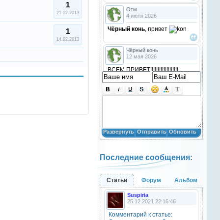
1
Отм
21.02.2013
4 июля 2026
Чёрный конь
, привет
1
14.02.2013
Чёрный конь
12 мая 2026
ВСЕМ ПРИВЕТ!!!!!!!!!!!!!!!!!!!
!!!!
Анастасия18
10 марта 2026
получилось скачать? игого
Развернуть
Отправить
Обновить
Анастасия18
10 марта 2026
Последние сообщения:
кто игры скачивал недавно?
Анастасия18
Статьи
Форум
Альбом
10 марта 2026
Suspiria
привет
25.12.2021 22:16:46
Комментарий к статье:
Natali