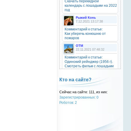
Скачать перекидной
20 октября 2025
календарь с лошадьми на 2022
год
Рыжий Конь
7.12.2021 13:17:38
OTM
6 сентября 2025
Комментарий к статье:
Как уберечь конюшню от
Grey-Rattto
, привет бро
пожаров
OTM
Grey-Rattto
22.11.2021 07:48:32
2 сентября 2025
Комментарий к статье:
Все ещё в деле
Одинокий рейнджер (1956 г).
Смотреть фильм с лошадьми
онлайн.
Grey-Rattto
2 сентября 2025
Natali
Кто на сайте?
28.09.2021 15:30:39
Приветствую товарищи! Привет
ОТМ!
Комментарий к статье:
Сейчас на сайте: 111, из них:
Тест «Масти и отметины»
Зарегистрированных: 0
OTM
OTM
Роботов: 2
17 ноября 2024
28.09.2021 13:04:14
oper202
, нет такого номера в
Комментарий к статье:
телеге
Тест «Масти и отметины»
РыжаЯвШляпе
oper202
20.05.2016 13:10:31