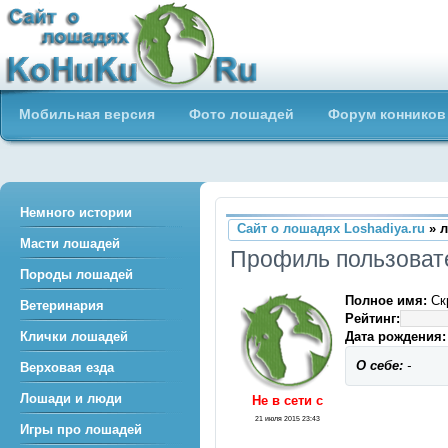
Сайт о лошадях loshadiya.ru
Мобильная версия
Фото лошадей
Форум конников
Приветствуем всех любителей
лошадей и конного спорта!
Немного истории
Сайт о лошадях Loshadiya.ru
» л
Масти лошадей
Профиль пользоват
Породы лошадей
Полное имя:
Ск
Ветеринария
Рейтинг:
Дата рождения:
Клички лошадей
О себе:
-
Верховая езда
Лошади и люди
Не в сети c
21 июля 2015 23:43
Игры про лошадей