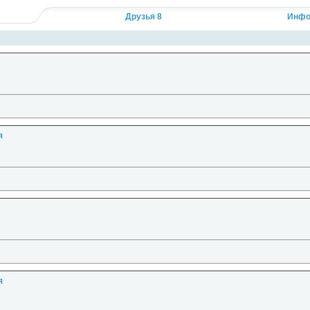
Кликните, чтобы прочесть полностью...
Друзья 8
Инфо
я
я