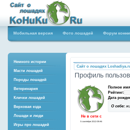
Сайт о лошадях loshadiya.ru
Мобильная версия
Фото лошадей
Форум конни
Приветствуем всех любителей
лошадей и конного спорта!
Немного истории
Сайт о лошадях Loshadiya.r
Масти лошадей
Профиль пользов
Породы лошадей
Полное имя
Ветеринария
Рейтинг:
Дата рожде
Клички лошадей
О себе:
жи
Верховая езда
Лошади и люди
Не в сети c
5 сентября 2013 09:46
Игры про лошадей