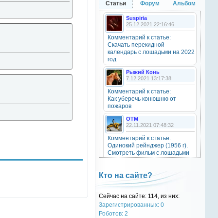
Статьи
Форум
Альбом
20 октября 2025
Suspiria
25.12.2021 22:16:46
Комментарий к статье:
OTM
Скачать перекидной
6 сентября 2025
календарь с лошадьми на 2022
Grey-Rattto
, привет бро
год
Рыжий Конь
7.12.2021 13:17:38
Grey-Rattto
2 сентября 2025
Комментарий к статье:
Как уберечь конюшню от
Все ещё в деле
пожаров
OTM
Grey-Rattto
22.11.2021 07:48:32
2 сентября 2025
Комментарий к статье:
Приветствую товарищи! Привет
Одинокий рейнджер (1956 г).
ОТМ!
Смотреть фильм с лошадьми
онлайн.
OTM
Natali
17 ноября 2024
Кто на сайте?
28.09.2021 15:30:39
oper202
, нет такого номера в
Комментарий к статье:
телеге
Сейчас на сайте: 114, из них:
Тест «Масти и отметины»
Зарегистрированных: 0
OTM
Роботов: 2
oper202