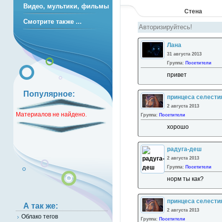
Видео, мультики, фильмы
Стена
Смотрите также ...
Лана
31 августа 2013
Группа:
Посетители
привет
Популярное:
принцеса селести
2 августа 2013
Материалов не найдено.
Группа:
Посетители
хорошо
радуга-деш
2 августа 2013
Группа:
Посетители
норм ты как?
принцеса селести
А так же:
2 августа 2013
Облако тегов
Группа:
Посетители