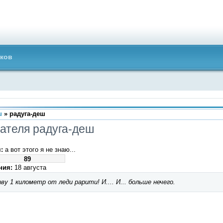
ков
u
» радуга-деш
ателя радуга-деш
:
а вот этого я не знаю...
89
ния:
18 августа
ву 1 километр от леди рарити! И.... И... больше нечего.