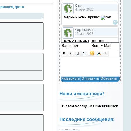
Отм
рмация, фото
4 июля 2026
Чёрный конь
, привет
Чёрный конь
12 мая 2026
ВСЕМ ПРИВЕТ!!!!!!!!!!!!!!!!!!!
!!!!
Анастасия18
10 марта 2026
получилось скачать? игого
Развернуть
Отправить
Обновить
Анастасия18
10 марта 2026
Наши именинники!
кто игры скачивал недавно?
В этом месяце нет именинников
Анастасия18
10 марта 2026
привет
Последние сообщения:
Natali