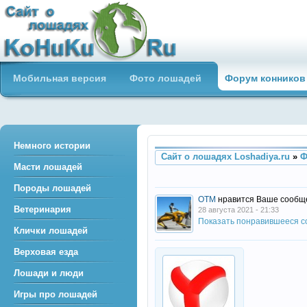
Сайт о лошадях loshadiya.ru
Мобильная версия
Фото лошадей
Форум конников
Приветствуем всех любителей
лошадей и конного спорта!
Немного истории
Сайт о лошадях Loshadiya.ru
»
Ф
Масти лошадей
Породы лошадей
OTM
нравится Ваше сообщ
Ветеринария
28 августа 2021 - 21:33
Показать понравившееся 
Клички лошадей
Верховая езда
Лошади и люди
Игры про лошадей