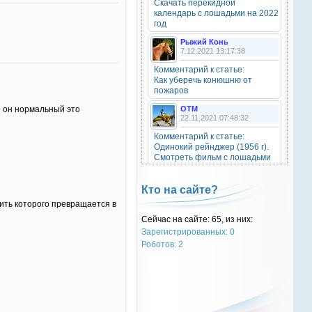
Скачать перекидной
20 октября 2025
календарь с лошадьми на 2022
год
Рыжий Конь
7.12.2021 13:17:38
OTM
6 сентября 2025
Комментарий к статье:
Как уберечь конюшню от
Grey-Rattto
, привет бро
пожаров
й он нормальный это
OTM
Grey-Rattto
22.11.2021 07:48:32
2 сентября 2025
Комментарий к статье:
Все ещё в деле
Одинокий рейнджер (1956 г).
Смотреть фильм с лошадьми
онлайн.
Grey-Rattto
2 сентября 2025
Natali
Кто на сайте?
28.09.2021 15:30:39
Приветствую товарищи! Привет
лить которого превращается в
ОТМ!
Комментарий к статье:
Сейчас на сайте: 65, из них:
Тест «Масти и отметины»
Зарегистрированных: 0
OTM
OTM
Роботов: 2
17 ноября 2024
28.09.2021 13:04:14
oper202
, нет такого номера в
Комментарий к статье:
телеге
Тест «Масти и отметины»
РыжаЯвШляпе
oper202
20.05.2016 13:10:31