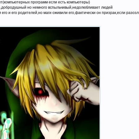
т(компьютерных программ если есть компьютеры)
,добродушный но немного вспыльчивый,недолюбливает людей
его и его родителей,но маги оживили его,фактически он призрак,если разоз