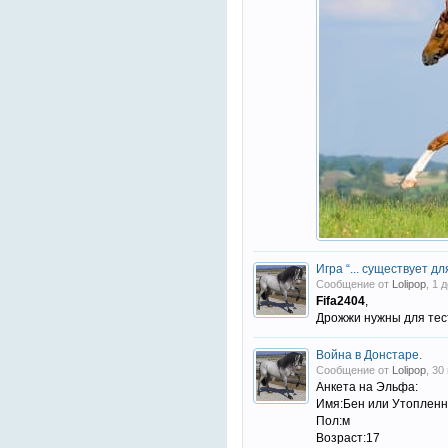
Игра “... существует для
Сообщение от
Lolipop
, 1 
Fifa2404
,
Дрожжи нужны для те
Война в Донстаре.
Сообщение от
Lolipop
, 30
Анкета на Эльфа:
Имя:Бен или Утопленни
Пол:м
Возраст:17