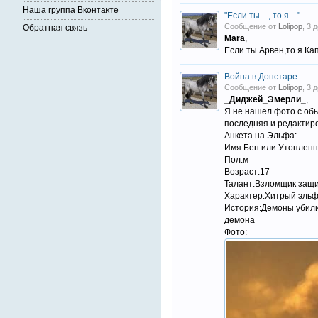
Наша группа Вконтакте
"Если ты ..., то я ..."
Сообщение от
Lolipop
, 3 
Обратная связь
Mara
,
Если ты Арвен,то я Ка
Война в Донстаре.
Сообщение от
Lolipop
, 3 
_Диджей_Эмерли_
,
Я не нашел фото с обы
последняя и редактиро
Анкета на Эльфа:
Имя:Бен или Утопленн
Пол:м
Возраст:17
Талант:Взломщик защ
Характер:Хитрый эльф
История:Демоны убили 
демона
Фото: