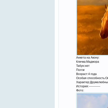
Анкета на Акону:
Кличка:Маджора
Табун:нет
Пол:м
Возраст:4 года
Особая способность:О
Характер:Дружелюбный
История:------------
Фото: