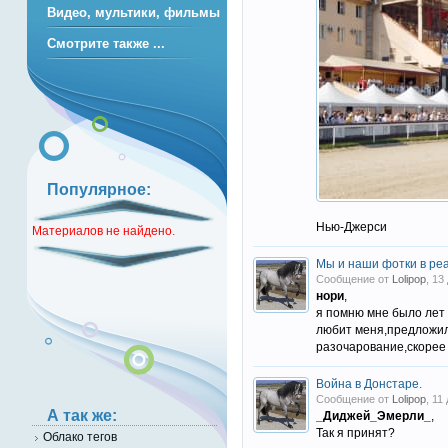
Видео, мультики, фильмы
Смотрите также ...
Популярное:
Нью-Джерси
Материалов не найдено.
Мы и наши фотки в ре
Сообщение от
Lolipop
, 13
нори
,
я помню мне было лет
любит меня,предложила
разочарование,скорее 
Война в Донстаре.
Сообщение от
Lolipop
, 11
А так же:
_Диджей_Эмерли_
,
Так я принят?
Облако тегов