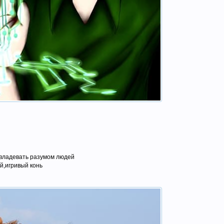
владевать разумом людей
,игривый конь