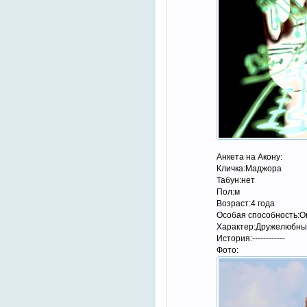
Анкета на Акону:
Кличка:Маджора
Табун:нет
Пол:м
Возраст:4 года
Особая способность:О
Характер:Дружелюбный
История:------------
Фото: