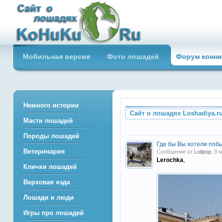
Сайт о лошадях loshadiya.ru
Мобильная версия
Фото лошадей
Форум конни
Приветствуем всех любителей
лошадей и конного спорта!
Немного истории
Сайт о лошадях Loshadiya.r
Масти лошадей
Породы лошадей
Где бы Вы хотели поб
Ветеринария
Сообщение от
Lolipop
, 9 
Lerochka
,
Клички лошадей
Верховая езда
Лошади и люди
Игры про лошадей