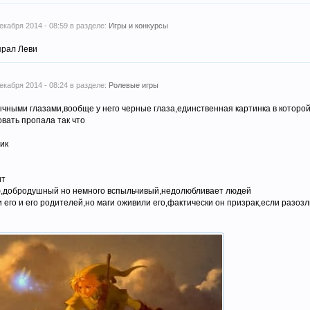
декабря 2014 - 08:59 в разделе:
Игры и конкурсы
прал Леви
декабря 2014 - 08:24 в разделе:
Ролевые игры
чными глазами,вообще у него черные глаза,единственная картинка в которо
вать пропала так что
ик
ит
,добродушный но немного вспыльчивый,недолюбливает людей
его и его родителей,но маги оживили его,фактически он призрак,если разоз