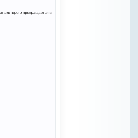
я не могу себе этого позволить,
да и изначально в одиночку я
лить которого превращается в
сайт не вытянул бы. Пока нон
на плаву , так сказать, до
"лучших времён". а дальше
видно будет
Azali
10 марта 2023
"разбудим" ОТМ и Наташу...без
них не справиться...
Azali
10 марта 2023
можно выкладывать статьи,
которые смогут заинтересовать
даже того человека, который не
связан с лошадьми.. это
небыстро, поиск информации и
тд и тп, но нужно делать
небольшие шаги
Azali
10 марта 2023
часто бываю здесь... тяжело