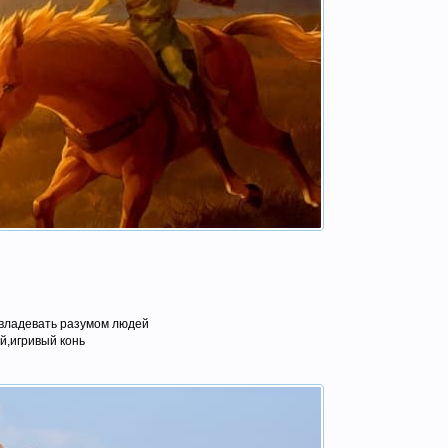
владевать разумом людей
,игривый конь