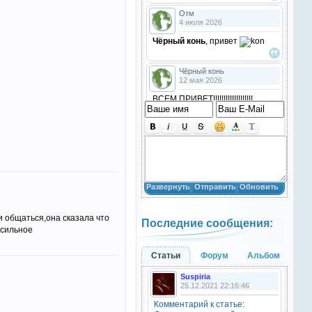
Отм
4 июля 2026
Чёрный конь
, привет
Чёрный конь
12 мая 2026
ВСЕМ ПРИВЕТ!!!!!!!!!!!!!!!!!!!
!!!!
Анастасия18
10 марта 2026
получилось скачать? игого
Развернуть
Отправить
Обновить
Анастасия18
10 марта 2026
 общаться,она сказала что
Последние сообщения:
кто игры скачивал недавно?
 сильное
Анастасия18
Статьи
Форум
Альбом
10 марта 2026
Suspiria
привет
25.12.2021 22:16:46
Комментарий к статье:
Natali