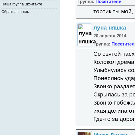
Группа:
Посетители
Наша группа Вконтакте
тортик ты мой,
Обратная связь
луна няшка
20 апреля 2014
Группа:
Посетител
Со святой пасх
Колокол дрема
Улыбнулась со
Понеслись уда
Звонко раздает
Скрылась за ре
Звонко побежал
ихая долина от
Где-то за доро