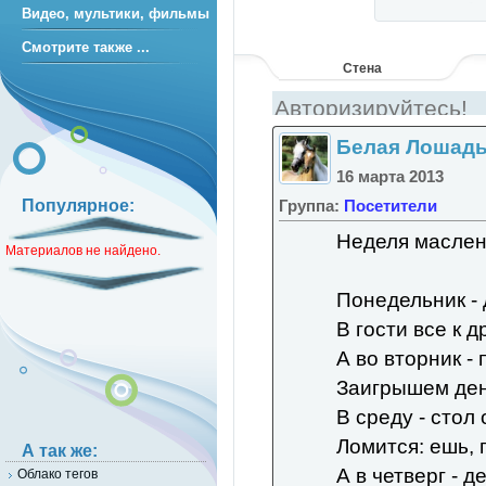
читать на бер
Видео, мультики, фильмы
названная сес
потрясная и б
Смотрите также ...
радугу. Я меч
Стена
---
Йей! Я вернула
Белая Лошад
16 марта 2013
Группа:
Посетители
Популярное:
Неделя масле
Материалов не найдено.
Понедельник - 
В гости все к д
А во вторник - 
Заигрышем ден
В среду - стол
Ломится: ешь, п
А так же:
А в четверг - д
Облако тегов