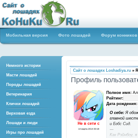
Сайт о лошадях loshadiya.ru
Мобильная версия
Фото лошадей
Форум конников
Приветствуем всех любителей
лошадей и конного спорта!
Немного истории
Сайт о лошадях Loshadiya.ru
» R
Масти лошадей
Профиль пользоват
Породы лошадей
Полное имя:
Але
Ветеринария
Рейтинг:
Дата рождения:
Клички лошадей
О себе:
Я обож
Верховая езда
главной шесте
Лошади и люди
Не в сети c
и Бэбс Сид.
---
14 марта 2014 00:18
Игры про лошадей
Как Рэйнбоу, 