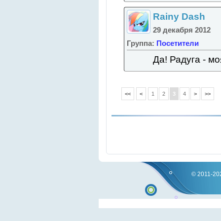
Rainy Dash
29 декабря 2012
Группа:
Посетители
Да! Радуга - м
<<
<
1
2
3
4
>
>>
© 2011-202