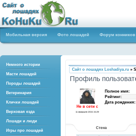
Сайт о лошадях loshadiya.ru
Мобильная версия
Фото лошадей
Форум конников
Приветствуем всех любителей
лошадей и конного спорта!
Немного истории
Сайт о лошадях Loshadiya.ru
» 
Масти лошадей
Профиль пользов
Породы лошадей
Полное имя:
Ветеринария
Рейтинг:
Дата рождения:
Клички лошадей
Не в сети c
Верховая езда
11 февраля 2015 15:29
Лошади и люди
Стена
Игры про лошадей