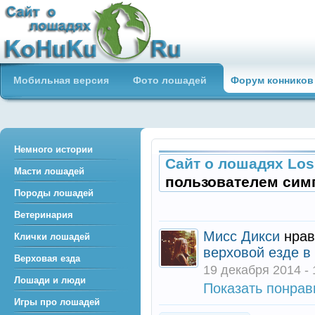
Сайт о лошадях loshadiya.ru
Мобильная версия
Фото лошадей
Форум конников
Приветствуем всех любителей
лошадей и конного спорта!
Немного истории
Сайт о лошадях Los
Масти лошадей
пользователем сим
Породы лошадей
Ветеринария
Мисс Дикси
нрав
Клички лошадей
верховой езде в
Верховая езда
19 декабря 2014 - 
Лошади и люди
Показать понра
Игры про лошадей