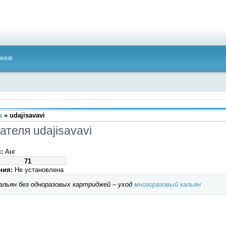
ков
u
» udajisavavi
теля udajisavavi
:
Анг
71
ния:
Не установлена
альян без одноразовых картриджей – уход
многоразовый кальян