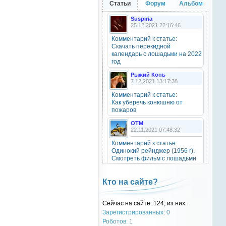
Статьи
Форум
Альбом
20 октября 2025
Suspiria
25.12.2021 22:16:46
Комментарий к статье:
OTM
Скачать перекидной
6 сентября 2025
календарь с лошадьми на 2022
Grey-Rattto
, привет бро
год
Рыжий Конь
7.12.2021 13:17:38
Grey-Rattto
2 сентября 2025
Комментарий к статье:
Как уберечь конюшню от
Все ещё в деле
пожаров
OTM
Grey-Rattto
22.11.2021 07:48:32
2 сентября 2025
Комментарий к статье:
Приветствую товарищи! Привет
Одинокий рейнджер (1956 г).
ОТМ!
Смотреть фильм с лошадьми
онлайн.
OTM
Natali
17 ноября 2024
Кто на сайте?
28.09.2021 15:30:39
oper202
, нет такого номера в
Комментарий к статье:
телеге
Сейчас на сайте: 124, из них:
Тест «Масти и отметины»
Зарегистрированных: 0
OTM
Роботов: 1
oper202