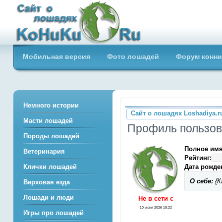
Сайт о лошадях loshadiya.ru
Мобильная версия
Фото лошадей
Форум конни
Приветствуем всех любителей
лошадей и конного спорта!
Немного истории
Сайт о лошадях Loshadiya.r
Масти лошадей
Профиль пользова
Породы лошадей
Полное имя
Ветеринария
Рейтинг:
Дата рожде
Клички лошадей
О себе:
{К
Верховая езда
Лошади и люди
Не в сети c
10 июня 2026 19:22
Игры про лошадей