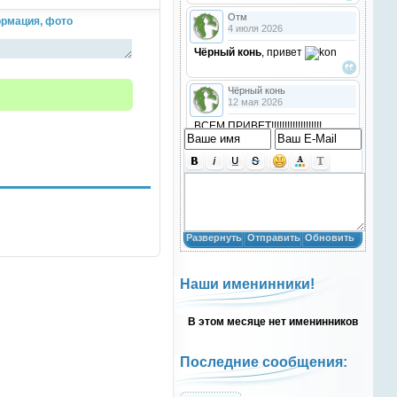
Отм
рмация, фото
4 июля 2026
Чёрный конь
, привет
Чёрный конь
12 мая 2026
ВСЕМ ПРИВЕТ!!!!!!!!!!!!!!!!!!!
!!!!
Анастасия18
10 марта 2026
получилось скачать? игого
Развернуть
Отправить
Обновить
Анастасия18
10 марта 2026
Наши именинники!
кто игры скачивал недавно?
В этом месяце нет именинников
Анастасия18
10 марта 2026
привет
Последние сообщения:
Natali