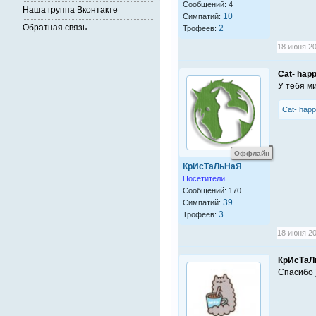
Сообщений: 4
Наша группа Вконтакте
10
Симпатий:
Обратная связь
2
Трофеев:
18 июня 20
Cat- hap
У тебя м
Cat- happ
Оффлайн
КрИсТаЛьНаЯ
Посетители
Сообщений: 170
39
Симпатий:
3
Трофеев:
18 июня 20
КрИсТаЛ
Спасибо 