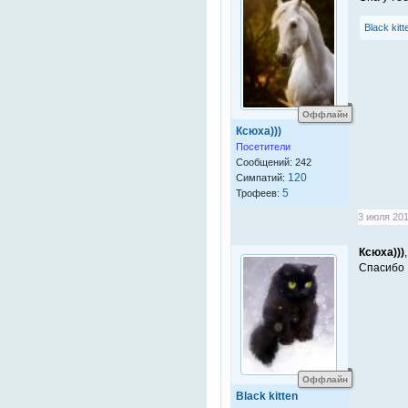
Black kitt
Оффлайн
Ксюха)))
Посетители
Сообщений: 242
120
Симпатий:
5
Трофеев:
3 июля 201
Ксюха)))
,
Спасибо .
Оффлайн
Black kitten