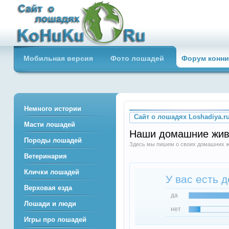
Сайт о лошадях loshadiya.ru
Мобильная версия
Фото лошадей
Форум конни
Приветствуем всех любителей
лошадей и конного спорта!
Немного истории
Сайт о лошадях Loshadiya.r
Масти лошадей
Наши домашние жив
Породы лошадей
Здесь мы пишем о своих домашних ж
Ветеринария
Клички лошадей
У вас есть 
Верховая езда
да
Лошади и люди
нет
Игры про лошадей