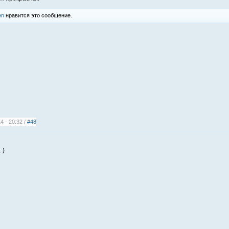
en
нравится это сообщение.
4 - 20:32 /
#48
 )