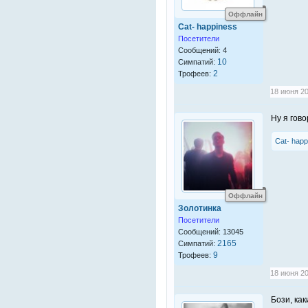
Оффлайн
Cat- happiness
Посетители
Сообщений: 4
10
Симпатий:
2
Трофеев:
18 июня 20
Ну я гово
Cat- happ
Оффлайн
Золотинка
Посетители
Сообщений: 13045
2165
Симпатий:
9
Трофеев:
18 июня 20
Бози, ка