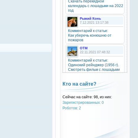
Скачать перекидной
20 октября 2025
календарь с лошадьми на 2022
год
Рыжий Конь
7.12.2021 13:17:38
OTM
6 сентября 2025
Комментарий к статье:
Как уберечь конюшню от
Grey-Rattto
, привет бро
пожаров
OTM
Grey-Rattto
22.11.2021 07:48:32
2 сентября 2025
Комментарий к статье:
Все ещё в деле
Одинокий рейнджер (1956 г).
Смотреть фильм с лошадьми
онлайн.
Grey-Rattto
2 сентября 2025
Natali
Кто на сайте?
28.09.2021 15:30:39
Приветствую товарищи! Привет
ОТМ!
Комментарий к статье:
Сейчас на сайте: 98, из них:
Тест «Масти и отметины»
Зарегистрированных: 0
OTM
OTM
Роботов: 2
17 ноября 2024
28.09.2021 13:04:14
oper202
, нет такого номера в
Комментарий к статье:
телеге
Тест «Масти и отметины»
РыжаЯвШляпе
oper202
20.05.2016 13:10:31