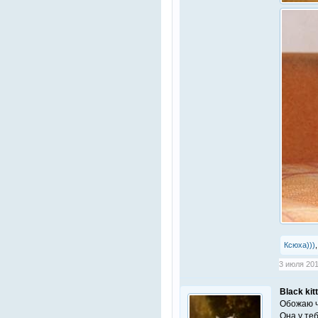
Ксюха)))
3 июля 201
Black kit
Обожаю ч
Она у теб