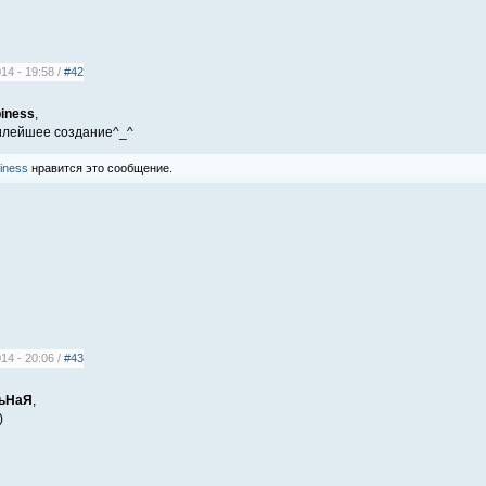
14 - 19:58 /
#42
piness
,
илейшее создание^_^
iness
нравится это сообщение.
14 - 20:06 /
#43
ьНаЯ
,
)