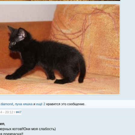
,
diamond
,
луна няшка
и
ещё 2
нравится это сообщение.
4 - 20:12 /
#47
ten
,
ерных котов!!Они моя слабость)
я прекрасна!!