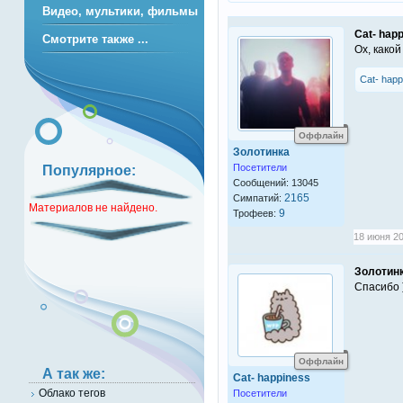
Видео, мультики, фильмы
Cat- hap
Смотрите также ...
Ох, како
Cat- happ
Оффлайн
Золотинка
Посетители
Популярное:
Сообщений: 13045
2165
Симпатий:
Материалов не найдено.
9
Трофеев:
18 июня 20
Золотин
Спасибо 
Оффлайн
А так же:
Cat- happiness
Облако тегов
Посетители