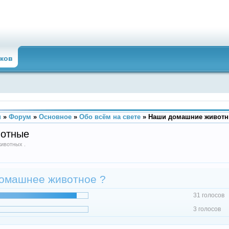
ков
u
»
Форум
»
Основное
»
Обо всём на свете
»
Наши домашние живот
отные
ивотных .
домашнее животное ?
31 голосов
3 голосов