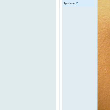
2
Трофеев: