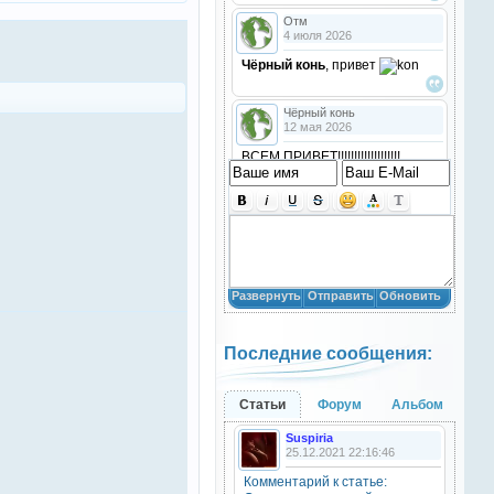
Отм
4 июля 2026
Чёрный конь
, привет
Чёрный конь
12 мая 2026
ВСЕМ ПРИВЕТ!!!!!!!!!!!!!!!!!!!
!!!!
Анастасия18
10 марта 2026
получилось скачать? игого
Развернуть
Отправить
Обновить
Анастасия18
10 марта 2026
Последние сообщения:
кто игры скачивал недавно?
Анастасия18
Статьи
Форум
Альбом
10 марта 2026
Suspiria
привет
25.12.2021 22:16:46
Комментарий к статье:
Natali