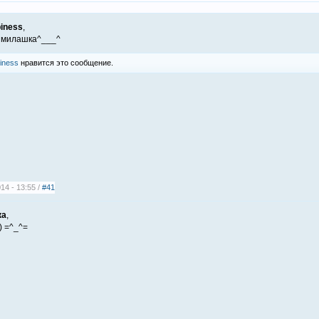
piness
,
й милашка^___^
iness
нравится это сообщение.
14 - 13:55 /
#41
ка
,
) =^_^=