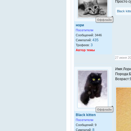
Просто су
Black kitt
Оффлайн
нори
Посетители
Сообщений: 3446
435
Симпатий:
3
Трофеев:
Автор темы
27 июня 20
Имя:Лор
Порода:Б
Возраст:
Оффлайн
Black kitten
Посетители
Сообщений: 9
8
Симпатий: