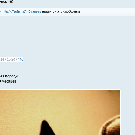
пер)))))
en
,
КрИсТаЛьНаЯ
,
Evaness
нравится это сообщение.
14 - 15:20 /
#46
и
ез породы
9 месяцев