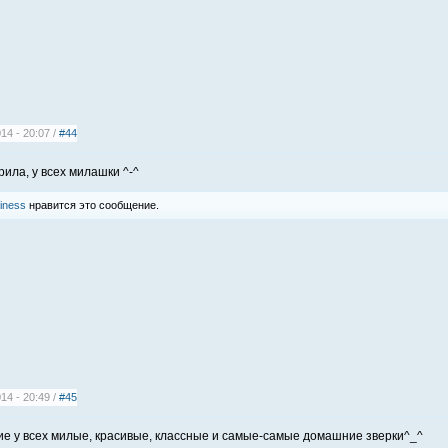
14 - 20:07 /
#44
рила, у всех милашки ^-^
iness
нравится это сообщение.
14 - 20:49 /
#45
кие у всех милые, красивые, классные и самые-самые домашние зверки^_^