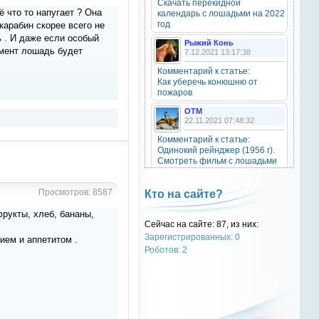
Скачать перекидной
20 октября 2025
ё что то напугает ? Она
календарь с лошадьми на 2022
год
карабин скорее всего не
ь . И даже если особый
Рыжий Конь
омент лошадь будет
7.12.2021 13:17:38
OTM
6 сентября 2025
Комментарий к статье:
Как уберечь конюшню от
Grey-Rattto
, привет бро
пожаров
OTM
Grey-Rattto
22.11.2021 07:48:32
2 сентября 2025
Комментарий к статье:
Все ещё в деле
Одинокий рейнджер (1956 г).
Смотреть фильм с лошадьми
онлайн.
Grey-Rattto
2 сентября 2025
Natali
Просмотров: 8587
Кто на сайте?
28.09.2021 15:30:39
Приветствую товарищи! Привет
рукты, хлеб, бананы,
ОТМ!
Комментарий к статье:
Сейчас на сайте: 87, из них:
Тест «Масти и отметины»
Зарегистрированных: 0
ием и аппетитом .
OTM
OTM
Роботов: 2
17 ноября 2024
28.09.2021 13:04:14
oper202
, нет такого номера в
Комментарий к статье:
телеге
Тест «Масти и отметины»
РыжаЯвШляпе
oper202
20.05.2016 13:10:31