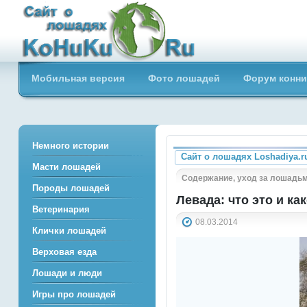
Сайт о лошадях loshadiya.ru
Мобильная версия
Фото лошадей
Форум конни
Приветствуем всех любителей
лошадей и конного спорта!
Немного истории
Сайт о лошадях Loshadiya.r
Масти лошадей
Содержание, уход за лошадь
Породы лошадей
Левада: что это и ка
Ветеринария
08.03.2014
Клички лошадей
Верховая езда
Лошади и люди
Игры про лошадей