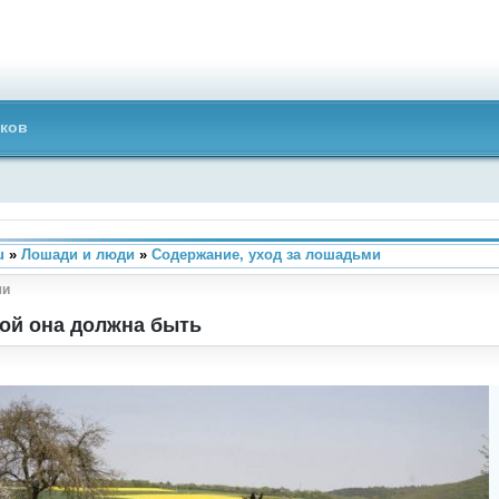
ков
u
»
Лошади и люди
»
Содержание, уход за лошадьми
ми
кой она должна быть