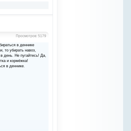
я не могу себе этого позволить,
да и изначально в одиночку я
сайт не вытянул бы. Пока нон
на плаву , так сказать, до
"лучших времён". а дальше
видно будет
Просмотров: 5179
Azali
10 марта 2023
бираться в деннике
, то убирать навоз,
"разбудим" ОТМ и Наташу...без
них не справиться...
в день. Не пугайтесь! Да,
тка и кормёжка!
ься в деннике.
Azali
10 марта 2023
можно выкладывать статьи,
которые смогут заинтересовать
даже того человека, который не
связан с лошадьми.. это
небыстро, поиск информации и
тд и тп, но нужно делать
небольшие шаги
Azali
10 марта 2023
часто бываю здесь... тяжело