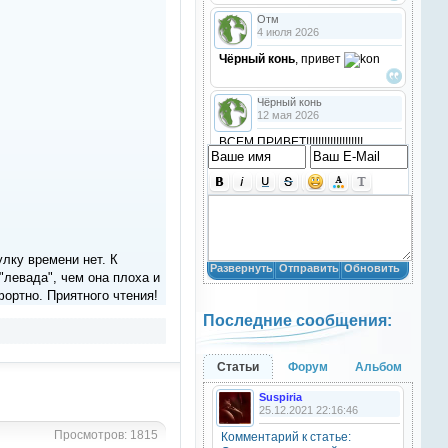
Отм
4 июля 2026
Чёрный конь
, привет
Чёрный конь
12 мая 2026
ВСЕМ ПРИВЕТ!!!!!!!!!!!!!!!!!!!
!!!!
Анастасия18
10 марта 2026
получилось скачать? игого
лку времени нет. К
Развернуть
Отправить
Обновить
"левада", чем она плоха и
Анастасия18
10 марта 2026
ортно. Приятного чтения!
Последние сообщения:
кто игры скачивал недавно?
Анастасия18
Статьи
Форум
Альбом
10 марта 2026
Suspiria
привет
25.12.2021 22:16:46
Просмотров: 1815
Комментарий к статье:
Natali