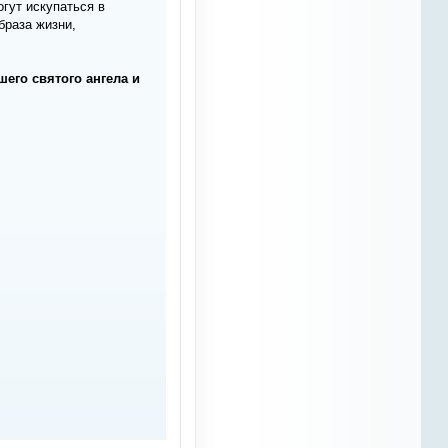
извинения за доставленные
огут искупаться в
неудобства
браза жизни,
OTM
13 марта 2023
шего святого ангела и
Azali
, я и не сплю.
Наташа сайтом отказалась
заниматься, я весьма слабо
смыслю в конной тематике,
посему писать непроверенную
инфу считаю
непозволительным. начатая
мной тематика питания не
набрала популярности.
Нетематические статьи я
публиковать не буду. Да и не
для кого, все давно
разбежались по соцсетям.
Статистика посещений
удручающая. само содержание
сайта в том виде, в котором он
есть и так обходится в 10% от
моей зарплаты в оффлайне. на
которую тратится львиная куча
времени. Перспектив развития,
если честно, на данный момент
не наблюдаю, ибо это минимум
пол года безвылазной работы
на сервере. На данный момент