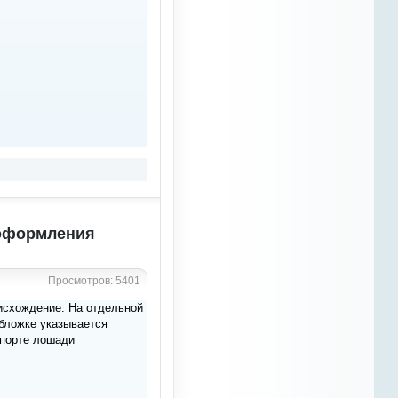
понимать, что потеряла, не
побоюсь такого выражения,
вторую семью... проводила
здесь очень много времени,
познакомилась благодаря
этому сайту с многими
интересными людьми. Нужно
объединяться и прикладывать
совместные усилия, чтобы дать
сайту вторую жизнь
Azali
10 марта 2023
Рыжий Конь
, спасибо
 оформления
Рыжий Конь
8 марта 2023
по ходу сайт совсем загнил,
Просмотров: 5401
статьи все слетели
оисхождение. На отдельной
бложке указывается
Рыжий Конь
8 марта 2023
спорте лошади
слушайте, реально жутко ,
заметил тут куча паутин с
жирными пауками , ну нельзя