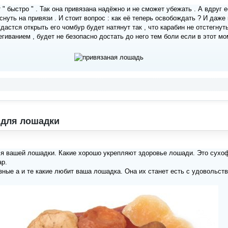
 быстро " . Так она привязана надёжно и не сможет убежать . А вдруг е
нуть на привязи . И стоит вопрос : как её теперь освобождать ? И даже 
удастся открыть его чомбур будет натянут так , что карабин не отстегнут
егиванием , будет не безопасно достать до него тем боли если в этот м
 для лошадки
я вашей лошадки. Какие хорошо укрепляют здоровье лошади. Это сухоф
ар.
зные а и те какие любит ваша лошадка. Она их станет есть с удовольств