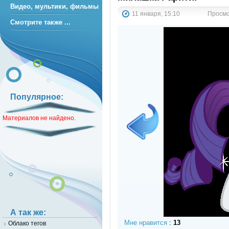
Видео, мультики, фильмы
11 января, 15:10
Просмот
Смотрите также ...
Популярное:
Материалов не найдено.
А так же:
Мне нравится
:
13
Облако тегов