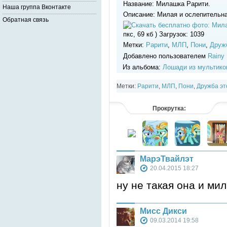
Название: Милашка Рарити.
Наша группа Вконтакте
Описание: Милая и ослепительна
Обратная связь
пкс, 69 кб ) Загрузок: 1039
Метки:
Рарити
,
МЛП
,
Пони
,
Друж
Добавлено пользователем
Rainy
Из альбома:
Лошади из мультико
Метки:
Рарити
,
МЛП
,
Пони
,
Дружба эт
Прокрутка:
МарэТвайлэт
20.04.2015 18:27
ну не такая она и мил
Мисс Дикси
09.03.2014 19:58