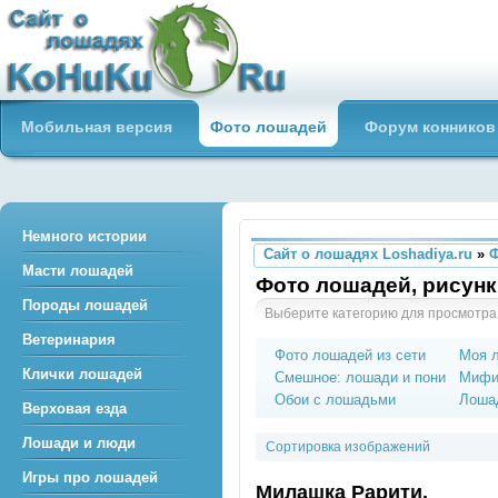
Сайт о лошадях loshadiya.ru
Мобильная версия
Фото лошадей
Форум конников
Приветствуем всех любителей
лошадей и конного спорта!
Немного истории
Сайт о лошадях Loshadiya.ru
»
Масти лошадей
Фото лошадей, рисунк
Породы лошадей
Выберите категорию для просмотра
Ветеринария
Фото лошадей из сети
Моя 
Клички лошадей
Смешное: лошади и пони
Мифи
Обои с лошадьми
Лошад
Верховая езда
Лошади и люди
Сортировка изображений
Игры про лошадей
Милашка Рарити.