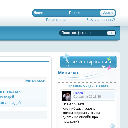
Регистрация
Забыли пароль?
Зарегистрироваться
Мини чат
Теги галереи
Правила общения в чате
ки и выставки
Florida
 лошадей
Сегодня в 22:18:39
ики лошадей
Всем привет!
Кто-нибудь играет в
компьютерные игры на
дисках,не онлайн про
лошадей?