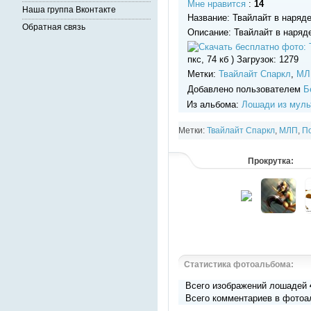
Мне нравится
:
14
Наша группа Вконтакте
Название: Твайлайт в наряд
Обратная связь
Описание: Твайлайт в наряд
пкс, 74 кб ) Загрузок: 1279
Метки:
Твайлайт Спаркл
,
МЛ
Добавлено пользователем
Б
Из альбома:
Лошади из муль
Метки:
Твайлайт Спаркл
,
МЛП
,
П
Прокрутка:
Статистика фотоальбома:
Всего изображений лошадей
Всего комментариев в фотоа