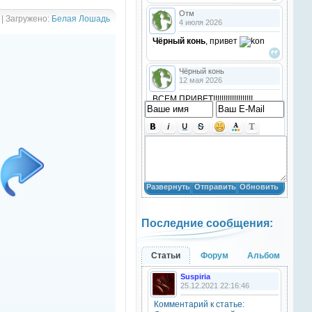
Отм
 | Загружено:
Белая Лошадь
4 июля 2026
Чёрный конь
, привет
Чёрный конь
12 мая 2026
ВСЕМ ПРИВЕТ!!!!!!!!!!!!!!!!!!!
!!!!
Анастасия18
10 марта 2026
получилось скачать? игого
Развернуть
Отправить
Обновить
Анастасия18
10 марта 2026
Последние сообщения:
кто игры скачивал недавно?
Анастасия18
Статьи
Форум
Альбом
10 марта 2026
Suspiria
привет
25.12.2021 22:16:46
Комментарий к статье:
Natali