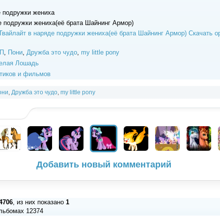
е подружки жениха
е подружки жениха(её брата Шайнинг Армор)
Скачать о
П
,
Пони
,
Дружба это чудо
,
my little pony
елая Лошадь
тиков и фильмов
они
,
Дружба это чудо
,
my little pony
Добавить новый комментарий
4706
, из них показано
1
льбомах 12374