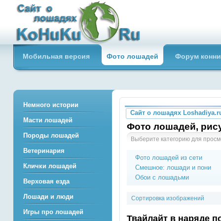
Сайт о лошадях loshadiya.ru
Мобильная версия
Фото лошадей
Форум конни
Приветствуем всех любителей
лошадей и конного спорта!
Немного истории
Сайт о лошадях Loshadiya.r
Масти лошадей
Фото лошадей, рису
Породы лошадей
Выберите категорию для просм
Ветеринария
Фото лошадей из сети
Клички лошадей
Смешное: лошади и пони
Обои с лошадьми
Верховая езда
Лошади и люди
Сортировка изображений
Игры про лошадей
Твайлайт в наряде п