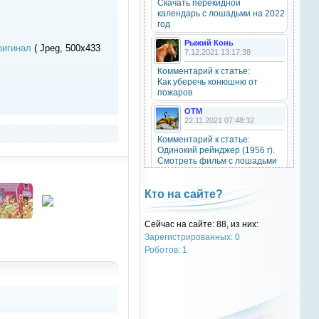
Скачать перекидной
20 октября 2025
календарь с лошадьми на 2022
год
Рыжий Конь
ригинал
( Jpeg, 500x433
7.12.2021 13:17:38
OTM
6 сентября 2025
Комментарий к статье:
Как уберечь конюшню от
Grey-Rattto
, привет бро
пожаров
OTM
Grey-Rattto
22.11.2021 07:48:32
2 сентября 2025
Комментарий к статье:
Все ещё в деле
Одинокий рейнджер (1956 г).
Смотреть фильм с лошадьми
онлайн.
Grey-Rattto
2 сентября 2025
Natali
Кто на сайте?
28.09.2021 15:30:39
Приветствую товарищи! Привет
ОТМ!
Комментарий к статье:
Сейчас на сайте: 88, из них:
Тест «Масти и отметины»
Зарегистрированных: 0
OTM
OTM
Роботов: 1
17 ноября 2024
28.09.2021 13:04:14
oper202
, нет такого номера в
Комментарий к статье:
телеге
Тест «Масти и отметины»
РыжаЯвШляпе
oper202
20.05.2016 13:10:31