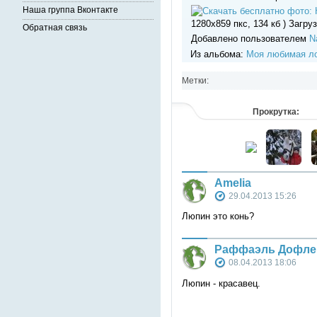
Наша группа Вконтакте
1280x859 пкс, 134 кб ) Загруз
Обратная связь
Добавлено пользователем
Na
Из альбома:
Моя любимая л
Метки:
Прокрутка:
Amelia
29.04.2013 15:26
Люпин это конь?
Раффаэль Дофле
08.04.2013 18:06
Люпин - красавец.