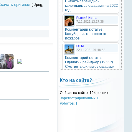
Скачать перекидной
20 октября 2025
Скачать оригинал
( Jpeg,
календарь с лошадьми на 2022
год
Рыжий Конь
7.12.2021 13:17:38
OTM
6 сентября 2025
Комментарий к статье:
Как уберечь конюшню от
Grey-Rattto
, привет бро
пожаров
OTM
Grey-Rattto
22.11.2021 07:48:32
2 сентября 2025
Комментарий к статье:
Все ещё в деле
Одинокий рейнджер (1956 г).
Смотреть фильм с лошадьми
онлайн.
Grey-Rattto
2 сентября 2025
Natali
Кто на сайте?
28.09.2021 15:30:39
Приветствую товарищи! Привет
ОТМ!
Комментарий к статье:
Сейчас на сайте: 124, из них:
Тест «Масти и отметины»
Зарегистрированных: 0
OTM
OTM
Роботов: 1
17 ноября 2024
28.09.2021 13:04:14
oper202
, нет такого номера в
Комментарий к статье:
телеге
Тест «Масти и отметины»
РыжаЯвШляпе
oper202
20.05.2016 13:10:31