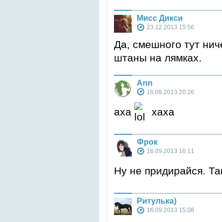
Мисс Дикси
23.12.2013 15:56
Да, смешного тут нич
штаны на лямках.
Аnn
16.09.2013 20:26
аха
хаха
Фрок
16.09.2013 16:11
Ну не придирайся. Та
Ритулька)
16.09.2013 15:08