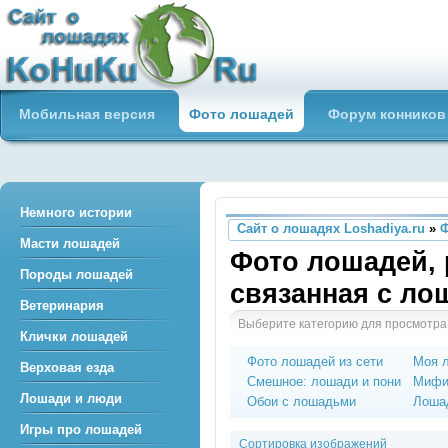
Сайт о лошадях loshadiya.ru
Мобильная версия
Фото лошадей
Форум конников
Приветствуем всех любителей
лошадей и конного спорта!
Немного истории
Сайт о лошадях Loshadiya.ru
»
Масти лошадей
Фото лошадей, 
Породы лошадей
связанная с л
Ветеринария
Выберите категорию для просмотра
Клички лошадей
Фото лошадей из сети
Моя 
Верховая езда
Смешное: лошади и пони
Мифи
Лошади и люди
Обои с лошадьми
Лошад
Игры про лошадей
Сортировка изображений