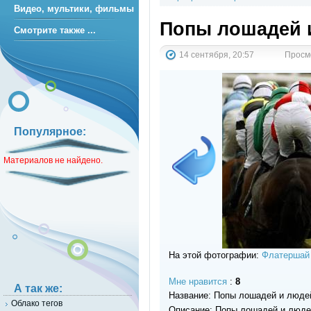
Видео, мультики, фильмы
Попы лошадей и
Смотрите также ...
14 сентября, 20:57
Просмо
Популярное:
Материалов не найдено.
На этой фотографии:
Флатершай
Мне нравится
:
8
А так же:
Название: Попы лошадей и людей
Облако тегов
Описание: Попы лошадей и людей 