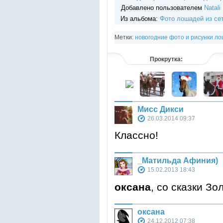
Добавлено пользователем
Natali
Из альбома:
Фото лошадей из се
Метки:
новогодние фото и рисунки л
серой масти
,
лошади серой в яблоках
Прокрутка:
Мисс Дикси
26.03.2014 09:37
Классно!
_Матильда Афиния)
15.02.2013 18:43
оксана
, со сказки Зо
оксана
24.12.2012 07:38