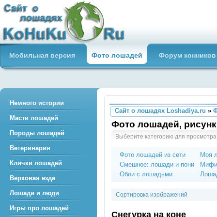
Сайт о лошадях loshadiya.ru
Мобильная версия
Фото лошадей
Форум конников
Приветствуем всех любителей
лошадей и конного спорта!
Немного истории
Сайт о лошадях Loshadiya.ru
»
Масти лошадей
Фото лошадей, рисунк
Породы лошадей
Выберите категорию для просмотра
Ветеринария
Фото лошадей из сети
Моя 
Клички лошадей
Смешное: лошади и пони
Мифи
Обои с лошадьми
Лошад
Верховая езда
Лошади и люди
Сортировка изображений
Игры про лошадей
Снегурка на коне