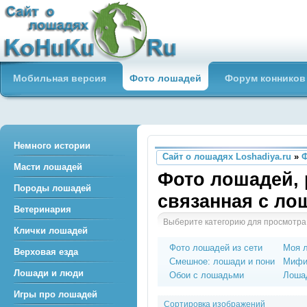
Сайт о лошадях loshadiya.ru
Мобильная версия
Фото лошадей
Форум конников
Приветствуем всех любителей
лошадей и конного спорта!
Немного истории
Сайт о лошадях Loshadiya.ru
»
Масти лошадей
Фото лошадей, 
Породы лошадей
связанная с л
Ветеринария
Выберите категорию для просмотра
Клички лошадей
Фото лошадей из сети
Моя 
Верховая езда
Смешное: лошади и пони
Мифи
Лошади и люди
Обои с лошадьми
Лошад
Игры про лошадей
Сортировка изображений