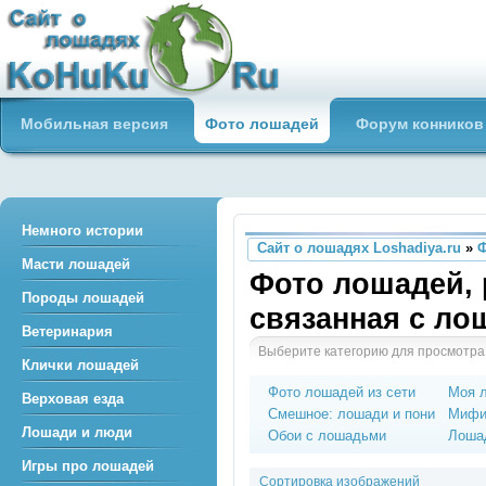
Сайт о лошадях loshadiya.ru
Мобильная версия
Фото лошадей
Форум конников
Приветствуем всех любителей
лошадей и конного спорта!
Немного истории
Сайт о лошадях Loshadiya.ru
»
Масти лошадей
Фото лошадей, 
Породы лошадей
связанная с л
Ветеринария
Выберите категорию для просмотра
Клички лошадей
Фото лошадей из сети
Моя 
Верховая езда
Смешное: лошади и пони
Мифи
Лошади и люди
Обои с лошадьми
Лошад
Игры про лошадей
Сортировка изображений