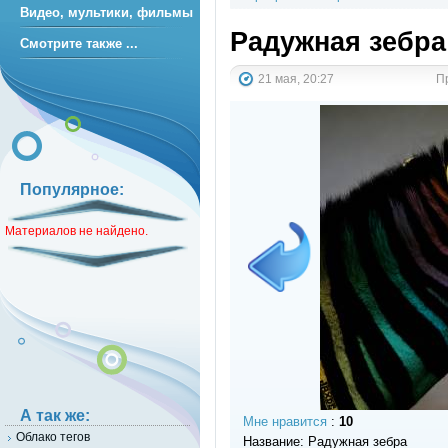
Видео, мультики, фильмы
Радужная зебра
Смотрите также ...
21 мая, 20:27
Пр
Популярное:
Материалов не найдено.
А так же:
Мне нравится
:
10
Облако тегов
Название: Радужная зебра