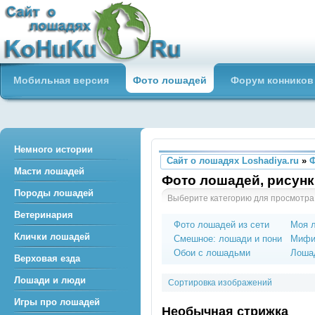
Сайт о лошадях loshadiya.ru
Мобильная версия
Фото лошадей
Форум конников
Приветствуем всех любителей
лошадей и конного спорта!
Немного истории
Сайт о лошадях Loshadiya.ru
»
Масти лошадей
Фото лошадей, рисунк
Породы лошадей
Выберите категорию для просмотра
Ветеринария
Фото лошадей из сети
Моя 
Клички лошадей
Смешное: лошади и пони
Мифи
Обои с лошадьми
Лошад
Верховая езда
Лошади и люди
Сортировка изображений
Игры про лошадей
Необычная стрижка