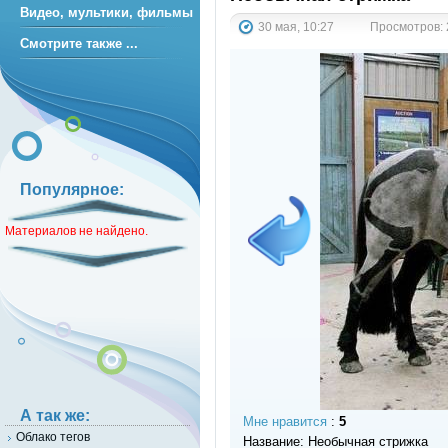
Видео, мультики, фильмы
30 мая, 10:27
Просмотров: 2
Смотрите также ...
Популярное:
Материалов не найдено.
А так же:
Мне нравится
:
5
Облако тегов
Название: Необычная стрижка