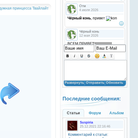
Отм
дужная принцесса Твайлайт
4 июля 2026
Чёрный конь
, привет
Чёрный конь
12 мая 2026
ВСЕМ ПРИВЕТ!!!!!!!!!!!!!!!!!!!
!!!!
Анастасия18
10 марта 2026
получилось скачать? игого
Развернуть
Отправить
Обновить
Анастасия18
10 марта 2026
Последние сообщения:
кто игры скачивал недавно?
Анастасия18
Статьи
Форум
Альбом
10 марта 2026
Suspiria
привет
25.12.2021 22:16:46
Комментарий к статье:
Natali