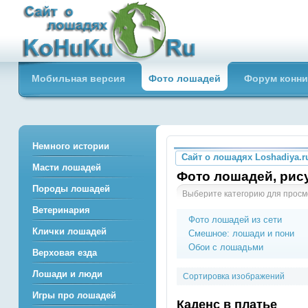
Сайт о лошадях loshadiya.ru
Мобильная версия
Фото лошадей
Форум конни
Приветствуем всех любителей
лошадей и конного спорта!
Немного истории
Сайт о лошадях Loshadiya.r
Масти лошадей
Фото лошадей, рису
Породы лошадей
Выберите категорию для просм
Ветеринария
Фото лошадей из сети
Клички лошадей
Смешное: лошади и пони
Обои с лошадьми
Верховая езда
Лошади и люди
Сортировка изображений
Игры про лошадей
Каденс в платье