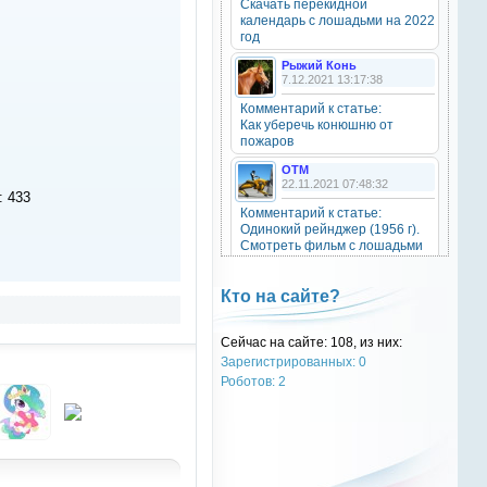
Скачать перекидной
20 октября 2025
календарь с лошадьми на 2022
год
Рыжий Конь
7.12.2021 13:17:38
OTM
6 сентября 2025
Комментарий к статье:
Как уберечь конюшню от
Grey-Rattto
, привет бро
пожаров
OTM
Grey-Rattto
22.11.2021 07:48:32
2 сентября 2025
: 433
Комментарий к статье:
Все ещё в деле
Одинокий рейнджер (1956 г).
Смотреть фильм с лошадьми
онлайн.
Grey-Rattto
2 сентября 2025
Natali
Кто на сайте?
28.09.2021 15:30:39
Приветствую товарищи! Привет
ОТМ!
Комментарий к статье:
Сейчас на сайте: 108, из них:
Тест «Масти и отметины»
Зарегистрированных: 0
OTM
OTM
Роботов: 2
17 ноября 2024
28.09.2021 13:04:14
oper202
, нет такого номера в
Комментарий к статье:
телеге
Тест «Масти и отметины»
РыжаЯвШляпе
oper202
20.05.2016 13:10:31