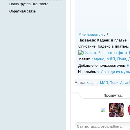
Наша группа Вконтакте
Обратная связь
Мне нравится
:
7
Название: Каденс в платье
Описание: Каденс в платье..
Метки:
Каденс
,
МЛП
,
Пони
,
Добавлено пользователем
Р
Из альбома:
Лошади из муль
Метки:
Каденс
,
МЛП
,
Пони
,
Дружб
Прокрутка:
Статистика фотоальбома: