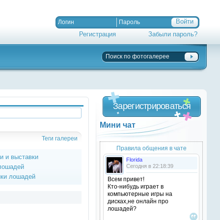
Регистрация
Забыли пароль?
Зарегистрироваться
Мини чат
Теги галереи
Правила общения в чате
ки и выставки
Florida
 лошадей
Сегодня в 22:18:39
ики лошадей
Всем привет!
Кто-нибудь играет в
компьютерные игры на
дисках,не онлайн про
лошадей?