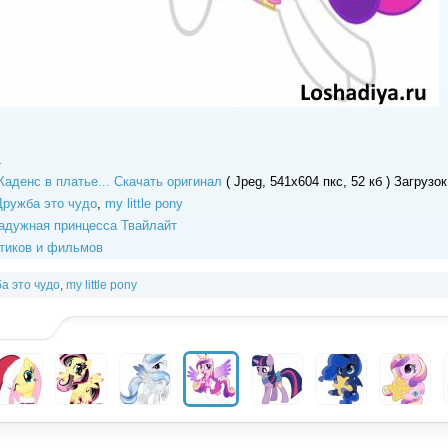
.
Скачать оригинал
( Jpeg, 541x604 пкс, 52 кб ) Загрузок
Дружба это чудо
,
my little pony
адужная принцесса Твайлайт
тиков и фильмов
а это чудо
,
my little pony