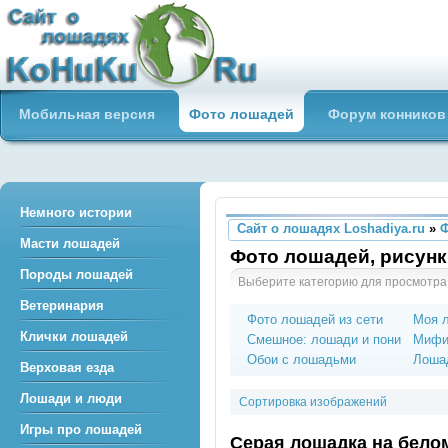
Сайт о лошадях loshadiya.ru
Мобильная версия
Фото лошадей
Форум конников
Приветствуем всех любителей
лошадей и конного спорта!
Немного истории
Сайт о лошадях Loshadiya.ru
»
Масти лошадей
Фото лошадей, рисунк
Породы лошадей
Выберите категорию для просмотра
Ветеринария
Фото лошадей из сети
Моя 
Клички лошадей
Смешное: лошади и пони
Мифи
Обои с лошадьми
Лошад
Верховая езда
Лошади и люди
Сортировка изображений
Игры про лошадей
Серая лошадка на бело