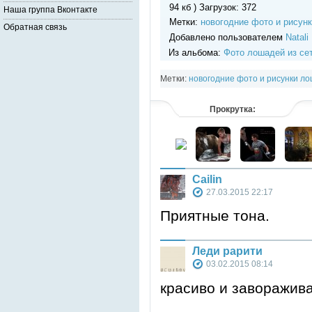
94 кб ) Загрузок: 372
Наша группа Вконтакте
Метки:
новогодние фото и рисун
Обратная связь
Добавлено пользователем
Natali
Из альбома:
Фото лошадей из се
Метки:
новогодние фото и рисунки л
Прокрутка:
Cailin
27.03.2015 22:17
Приятные тона.
Леди рарити
03.02.2015 08:14
красиво и заворажива