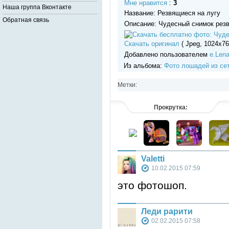
Мне нравится
:
3
Наша группа Вконтакте
Название: Резвящиеся на лугу
Обратная связь
Описание: Чудесный снимок резв
Скачать оригинал
( Jpeg, 1024x76
Добавлено пользователем
e.Len
Из альбома:
Фото лошадей из се
Метки:
Прокрутка:
Valetti
10.02.2015 07:59
это фотошоп.
Леди рарити
02.02.2015 07:58