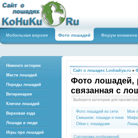
Сайт о лошадях loshadiya.ru
Мобильная версия
Фото лошадей
Форум конников
Приветствуем всех любителей
лошадей и конного спорта!
Немного истории
Сайт о лошадях Loshadiya.ru
»
Масти лошадей
Фото лошадей, 
Породы лошадей
связанная с л
Ветеринария
Выберите категорию для просмотра
Клички лошадей
Фото лошадей из сети
Моя 
Верховая езда
Смешное: лошади и пони
Мифи
Лошади и люди
Обои с лошадьми
Лошад
Игры про лошадей
Сортировка изображений