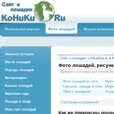
Сайт о лошадях loshadiya.ru
Мобильная версия
Фото лошадей
Форум конников
Приветствуем всех любителей
лошадей и конного спорта!
Немного истории
Сайт о лошадях Loshadiya.ru
»
Масти лошадей
Фото лошадей, рисунк
Породы лошадей
Выберите категорию для просмотра
Ветеринария
Фото лошадей из сети
Моя 
Клички лошадей
Смешное: лошади и пони
Мифи
Обои с лошадьми
Лошад
Верховая езда
Лошади и люди
Сортировка изображений
Игры про лошадей
Как же прекрасны лоша