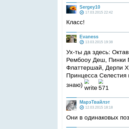
Sergey10
17.03.2015 22:42
Класс!
Evaness
13.03.2015 19:38
Ух-ты да здесь: Окта
Рембооу Деш, Пинки П
Флаттершай, Дерпи Ху
Принцесса Селестия и
знаю)
МарэТвайлэт
12.03.2015 18:18
Они в одинаковых поз