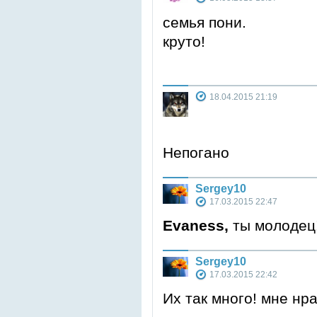
семья пони.
круто!
18.04.2015 21:19
Непогано
Sergey10
17.03.2015 22:47
Evaness,
ты молодец
Sergey10
17.03.2015 22:42
Их так много! мне нр