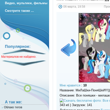
Видео, мультики, фильмы
06 марта, 19:58
Прос
Смотрите также ...
Популярное:
Материалов не найдено.
Мне нравится
:
10
Название: МиЛаШки-ПоняШкИ!!!))
Описание: Все поняшки - милашки!
А так же:
343 кб ) Загрузок: 141
Облако тегов