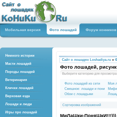
Сайт о лошадях loshadiya.ru
Мобильная версия
Фото лошадей
Форум конников
Приветствуем всех любителей
лошадей и конного спорта!
Немного истории
Сайт о лошадях Loshadiya.ru
»
Масти лошадей
Фото лошадей, рисунк
Породы лошадей
Выберите категорию для просмотра
Ветеринария
Фото лошадей из сети
Моя 
Клички лошадей
Смешное: лошади и пони
Мифи
Обои с лошадьми
Лошад
Верховая езда
Лошади и люди
Сортировка изображений
Игры про лошадей
МиЛаШки-ПоняШкИ!!!)))