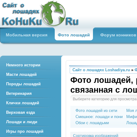
Сайт о лошадях loshadiya.ru
Мобильная версия
Фото лошадей
Форум конников
Приветствуем всех любителей
лошадей и конного спорта!
Немного истории
Сайт о лошадях Loshadiya.ru
»
Масти лошадей
Фото лошадей, 
Породы лошадей
связанная с л
Ветеринария
Выберите категорию для просмотра
Клички лошадей
Фото лошадей из сети
Моя 
Верховая езда
Смешное: лошади и пони
Мифи
Лошади и люди
Обои с лошадьми
Лошад
Игры про лошадей
Сортировка изображений